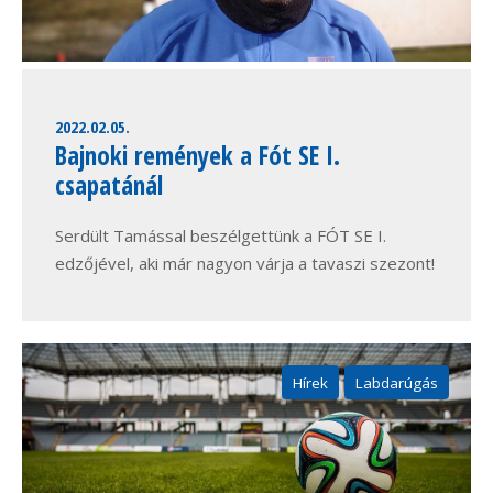
2022.02.05.
Bajnoki remények a Fót SE I.
csapatánál
Serdült Tamással beszélgettünk a FÓT SE I.
edzőjével, aki már nagyon várja a tavaszi szezont!
Hírek
Labdarúgás