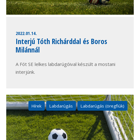
2022.01.14.
Interjú Tóth Richárddal és Boros
Milánnál
A Fót SE lelkes labdarúgóival készült a mostani
interjúnk.
Hírek
Labdarúgás
Labdarúgás (öregfiúk)