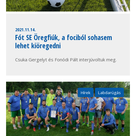
2021.11.14.
Fót SE Öregfiúk, a fociból sohasem
lehet kiöregedni
Csuka Gergelyt és Fonódi Pált interjúvoltuk meg.
Hírek
Labdarúgás