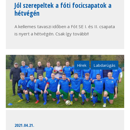
Jól szerepeltek a fóti focicsapatok a
hétvégén
A kellemes tavaszi időben a Fót SE I. és II. csapata
is nyert a hétvégén. Csak így tovább!!
Hírek
Labdarúgás
2021.04.21.