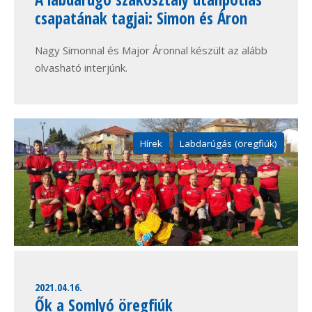
csapatának tagjai: Simon és Áron
Nagy Simonnal és Major Áronnal készült az alább
olvasható interjúnk.
Hírek
Labdarúgás (öregfiúk)
2021.04.16.
Ők a Somlyó öregfiúk