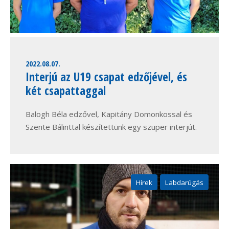
2022.08.07.
Interjú az U19 csapat edzőjével, és
két csapattaggal
Balogh Béla edzővel, Kapitány Domonkossal és
Szente Bálinttal készítettünk egy szuper interjút.
Hírek
Labdarúgás