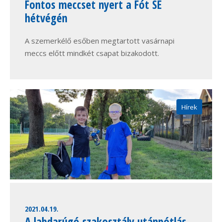
Fontos meccset nyert a Fót SE
hétvégén
A szemerkélő esőben megtartott vasárnapi
meccs előtt mindkét csapat bizakodott.
Hírek
2021.04.19.
A labdarúgó szakosztály utánpótlás