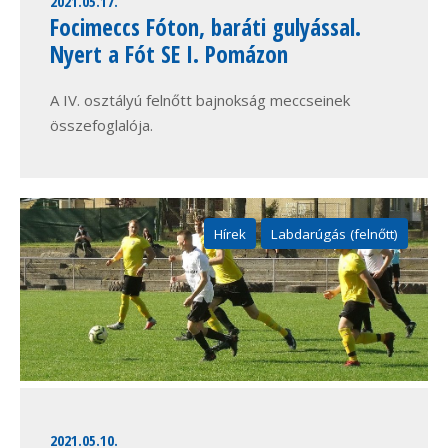
2021.05.17.
Focimeccs Fóton, baráti gulyással.
Nyert a Fót SE I. Pomázon
A IV. osztályú felnőtt bajnokság meccseinek
összefoglalója.
Hírek
Labdarúgás (felnőtt)
2021.05.10.