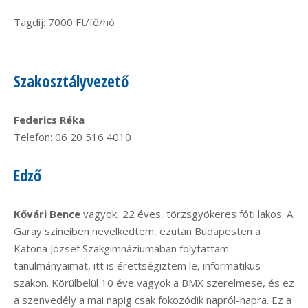
Tagdíj: 7000 Ft/fő/hó
Szakosztályvezető
Federics Réka
Telefon: 06 20 516 4010
Edző
Kővári Bence
vagyok, 22 éves, törzsgyökeres fóti lakos. A
Garay színeiben nevelkedtem, ezután Budapesten a
Katona József Szakgimnáziumában folytattam
tanulmányaimat, itt is érettségiztem le, informatikus
szakon. Körülbelül 10 éve vagyok a BMX szerelmese, és ez
a szenvedély a mai napig csak fokozódik napról-napra. Ez a