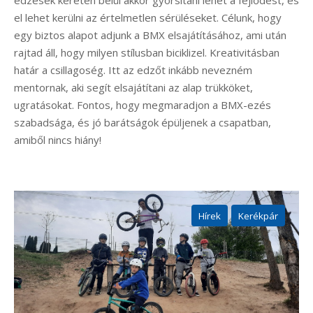
el lehet kerülni az értelmetlen sérüléseket. Célunk, hogy
egy biztos alapot adjunk a BMX elsajátításához, ami után
rajtad áll, hogy milyen stílusban biciklizel. Kreativitásban
határ a csillagoség. Itt az edzőt inkább nevezném
mentornak, aki segít elsajátítani az alap trükköket,
ugratásokat. Fontos, hogy megmaradjon a BMX-ezés
szabadsága, és jó barátságok épüljenek a csapatban,
amiből nincs hiány!
Hírek
Kerékpár