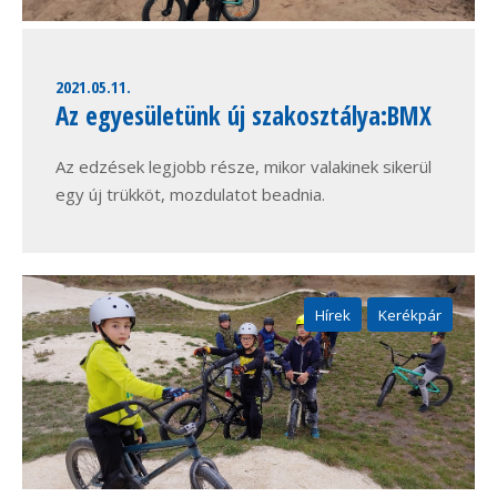
2021.05.11.
Az egyesületünk új szakosztálya:BMX
Az edzések legjobb része, mikor valakinek sikerül
egy új trükköt, mozdulatot beadnia.
Hírek
Kerékpár