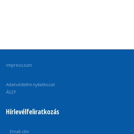
Impresszum
Adatvédelmi nyilatkozat
ÁSZF
Hírlevélfeliratkozás
Email-cím