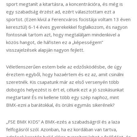
sport megtanít a kitartásra, a koncentrációra, és még is
egy szabadság érzést ad, ezért választottam ezt a
sportot. (Ezen kívül a Ferencváros focistája voltam 13 éven
keresztül) 6-14 éves gyerekekkel foglalkozom, és nagyon
fontosnak tartom azt, hogy megtaláljam mindenkivel a
közös hangot, de hál’isten ez a „képességem”
visszajelzések alapján nagyon fejlett.
Véletlenszerűen estem bele az edzősködésbe, de úgy
éreztem egyből, hogy hazaértem és ez az, amit csinálni
szeretnék. Kis csapatunk már az első versenyén több
dobogós helyezést is ért el, célunk ezt a jó szokásunkat
megtartani! És mi kellene több egy szép naphoz, mint
BMX-ezni a barátokkal, és örülni egymás sikerének?
„FSE BMX KIDS” A BMX-ezés a szabadságról és a laza
felfogásról szól. Azonban, ha ez kordában van tartva,
edzések keretén belül akkor gyorsítani lehet a fejlődést, és