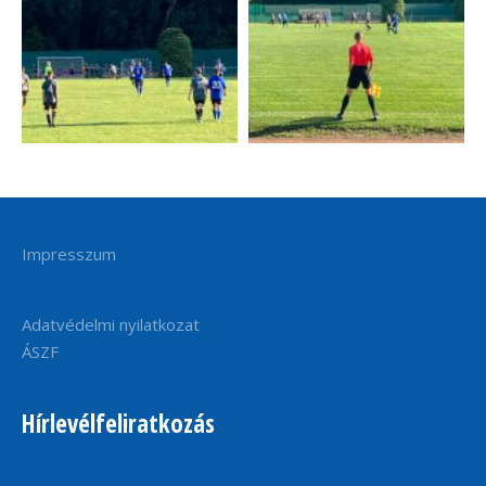
Impresszum
Adatvédelmi nyilatkozat
ÁSZF
Hírlevélfeliratkozás