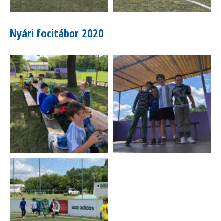
Nyári focitábor 2020