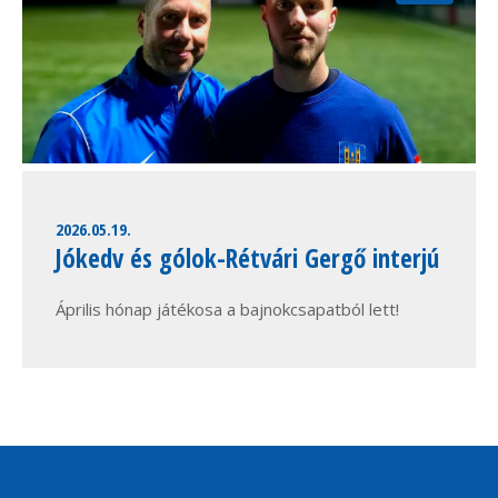
2026.05.19.
Jókedv és gólok-Rétvári Gergő interjú
Április hónap játékosa a bajnokcsapatból lett!