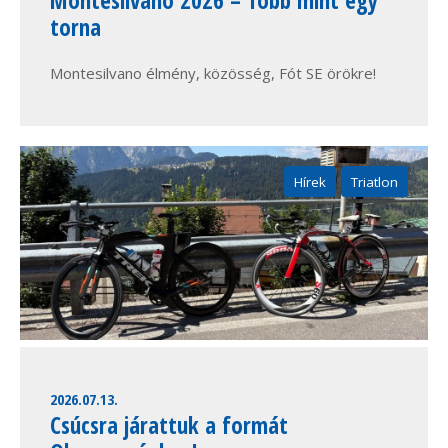
torna
Montesilvano élmény, közösség, Fót SE örökre!
Hírek
Triatlon
2026.07.13.
Csúcsra járattuk a formát