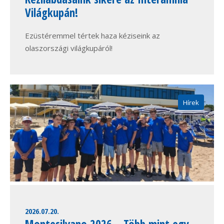
Világkupán!
Ezüstéremmel tértek haza kéziseink az
olaszországi világkupáról!
Hírek
2026.07.20.
Montesilvano 2026 – Több mint egy