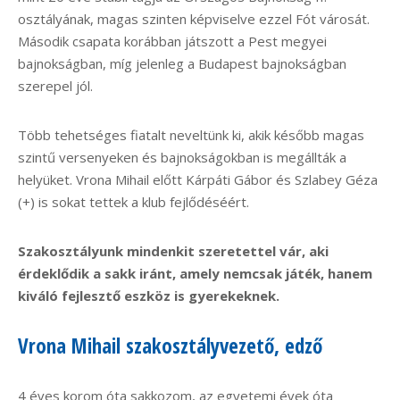
osztályának, magas szinten képviselve ezzel Fót városát.
Második csapata korábban játszott a Pest megyei
bajnokságban, míg jelenleg a Budapest bajnokságban
szerepel jól.
Több tehetséges fiatalt neveltünk ki, akik később magas
szintű versenyeken és bajnokságokban is megállták a
helyüket. Vrona Mihail előtt Kárpáti Gábor és Szlabey Géza
(+) is sokat tettek a klub fejlődéséért.
Szakosztályunk mindenkit szeretettel vár, aki
érdeklődik a sakk iránt, amely nemcsak játék, hanem
kiváló fejlesztő eszköz is gyerekeknek.
Vrona Mihail szakosztályvezető, edző
4 éves korom óta sakkozom, az egyetemi évek óta