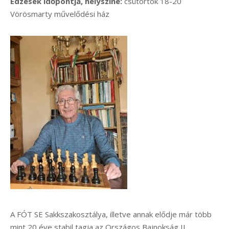
Edzések időpontja, helyszíne:
csütörtök 18-20
Vörösmarty művelődési ház
A FÓT SE Sakkszakosztálya, illetve annak elődje már több
mint 20 éve stabil tagja az Országos Bajnokság II.