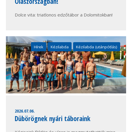
Olaszországban!
Dolce vita: triatlonos edzőtábor a Dolomitokban!
Hírek
Kézilabda
Kézilabda (utánpótlás)
2026.07.06.
Dübörögnek nyári táboraink