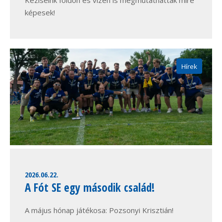
Kéziseink földön és vízen is megmutathatták mire
képesek!
Hírek
2026.06.22.
A Fót SE egy második család!
A május hónap játékosa: Pozsonyi Krisztián!