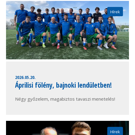
Hírek
2026.05.20.
Áprilisi fölény, bajnoki lendületben!
Négy győzelem, magabiztos tavaszi menetelés!
Hírek