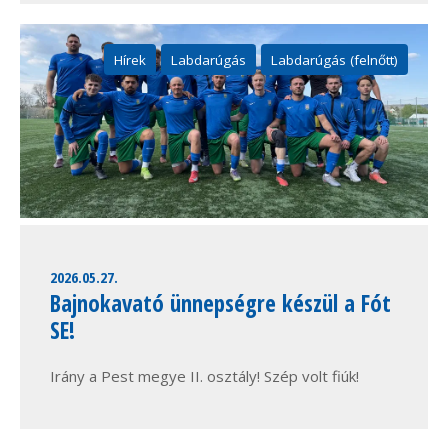
Hírek
Labdarúgás
Labdarúgás (felnőtt)
2026.05.27.
Bajnokavató ünnepségre készül a Fót
SE!
Irány a Pest megye II. osztály! Szép volt fiúk!