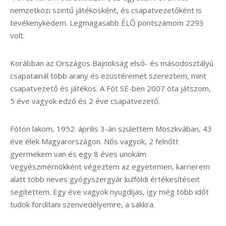
nemzetközi szintű játékosként, és csapatvezetőként is
tevékenykedem. Legmagasabb ÉLŐ pontszámom 2293
volt.
Korábban az Országos Bajnokság első- és másodosztályú
csapatainál több arany és ezüstéremet szereztem, mint
csapatvezető és játékos. A Fót SE-ben 2007 óta játszom,
5 éve vagyok edző és 2 éve csapatvezető.
Fóton lakom, 1952. április 3-án születtem Moszkvában, 43
éve élek Magyarországon. Nős vagyok, 2 felnőtt
gyermekem van és egy 8 éves unokám.
Vegyészmérnökként végeztem az egyetemen, karrierem
alatt több neves gyógyszergyár külföldi értékesítéseit
segítettem. Egy éve vagyok nyugdíjas, így még több időt
tudok fordítani szenvedélyemre, a sakkra.