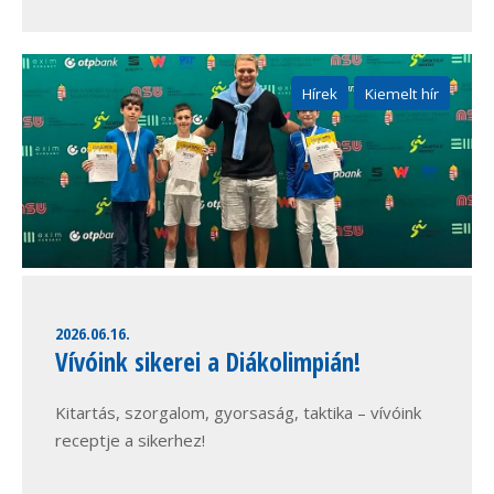
Hírek
Kiemelt hír
2026.06.16.
Vívóink sikerei a Diákolimpián!
Kitartás, szorgalom, gyorsaság, taktika – vívóink
receptje a sikerhez!