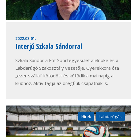
2022.08.01.
Interjú Szkala Sándorral
Szkala Sándor a Fót Sportegyesület alelnöke és a
Labdarúgó Szakosztály vezetője. Gyerekkora óta
„ezer szállal” kötődött és kötődik a mai napig a
klubhoz. Aktív tagja az öregfiúk csapatnak is.
Hírek
Labdarúgás