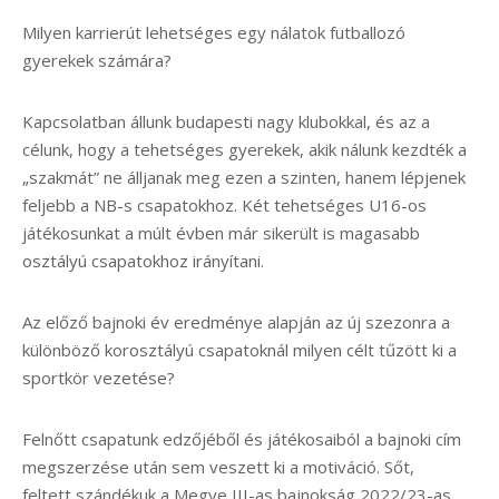
Milyen karrierút lehetséges egy nálatok futballozó
gyerekek számára?
Kapcsolatban állunk budapesti nagy klubokkal, és az a
célunk, hogy a tehetséges gyerekek, akik nálunk kezdték a
„szakmát” ne álljanak meg ezen a szinten, hanem lépjenek
feljebb a NB-s csapatokhoz. Két tehetséges U16-os
játékosunkat a múlt évben már sikerült is magasabb
osztályú csapatokhoz irányítani.
Az előző bajnoki év eredménye alapján az új szezonra a
különböző korosztályú csapatoknál milyen célt tűzött ki a
sportkör vezetése?
Felnőtt csapatunk edzőjéből és játékosaiból a bajnoki cím
megszerzése után sem veszett ki a motiváció. Sőt,
feltett szándékuk a Megye III-as bajnokság 2022/23-as