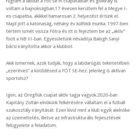
rúgtam a labdát a Fót Se ifi csapataiban és gólkirály is
voltam a bajnokságban.17 évesen kerültem fel a Megye I-
es csapatba, akikkel hamarosan 2. helyezést értünk el.
Majd jött a katonaság, néhány év külföldi munka. 1997-ben
tértem ismét vissza Fótra és itt is fejeztem be az „aktív”
focit a NB III-ban. Egyesületünk névadója Balogh Sanyi
bácsi irányította akkor a klubbot.
Akik ismernek, azok tudják, hogy a labdarúgás tekintetében
„ezeréves” a kötődésed a FÓT SE-hez. Jelenleg is aktívan
sportolsz?
Igen, az Öregfiúk csapat aktív tagja vagyok.2020-ban
Kapitány Zoltán elnökünk felkérésére vállaltam el a futball
szakosztály irányítását. Ezen kívül mint a klub egyik alelnöke
az üzemeltetés, illetve az infrastrukturális fejlesztések
felügyelete a feladatom.