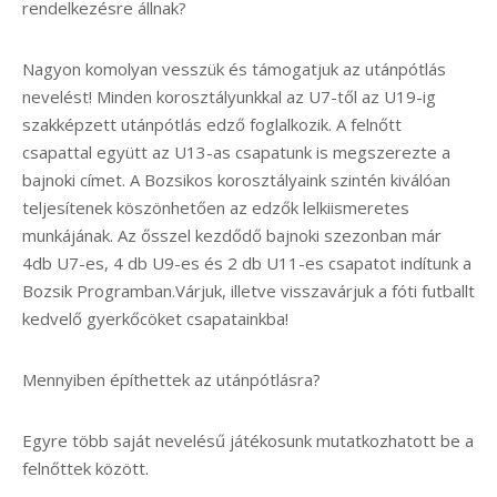
rendelkezésre állnak?
Nagyon komolyan vesszük és támogatjuk az utánpótlás
nevelést! Minden korosztályunkkal az U7-től az U19-ig
szakképzett utánpótlás edző foglalkozik. A felnőtt
csapattal együtt az U13-as csapatunk is megszerezte a
bajnoki címet. A Bozsikos korosztályaink szintén kiválóan
teljesítenek köszönhetően az edzők lelkiismeretes
munkájának. Az ősszel kezdődő bajnoki szezonban már
4db U7-es, 4 db U9-es és 2 db U11-es csapatot indítunk a
Bozsik Programban.Várjuk, illetve visszavárjuk a fóti futballt
kedvelő gyerkőcöket csapatainkba!
Mennyiben építhettek az utánpótlásra?
Egyre több saját nevelésű játékosunk mutatkozhatott be a
felnőttek között.