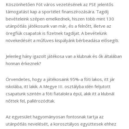
Köszönhetően Fót város vezetésének az FSE jelentős
támogatást kap a sportélet finanszírozására. Tagdíj
bevételeink szépen emelkednek, hiszen több mint 130
utánpótlás játékosunk van már, és a felnőtt, illetve az
öregfiúk csapatok is fizetnek tagdíjat. A bevételünk
növekedését a műfüves kispályánk bérbeadása elősegíti.
Jelenleg hány igazolt játékosa van a klubnak és ők általában
honnan érkeznek?
Örvendetes, hogy a játékosaink 95%-a fóti lakos, itt jár
iskolába, itt lakik. A Megye III. osztályba idén feljutott
csapatunk szintén a fóti fiatalokra épül, akik itt a klubnál
nőttek fel, pallérozódtak.
Az egyesület hagyományosan fontosnak tartja az
utánpótlás nevelését, a korosztályos együttesek ehhez