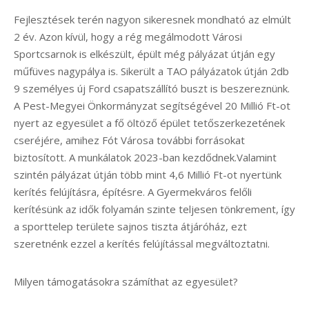
Fejlesztések terén nagyon sikeresnek mondható az elmúlt
2 év. Azon kívül, hogy a rég megálmodott Városi
Sportcsarnok is elkészült, épült még pályázat útján egy
műfüves nagypálya is. Sikerült a TAO pályázatok útján 2db
9 személyes új Ford csapatszállító buszt is beszereznünk.
A Pest-Megyei Önkormányzat segítségével 20 Millió Ft-ot
nyert az egyesület a fő öltöző épület tetőszerkezetének
cseréjére, amihez Fót Városa további forrásokat
biztosított. A munkálatok 2023-ban kezdődnek.Valamint
szintén pályázat útján több mint 4,6 Millió Ft-ot nyertünk
kerítés felújításra, építésre. A Gyermekváros felőli
kerítésünk az idők folyamán szinte teljesen tönkrement, így
a sporttelep területe sajnos tiszta átjáróház, ezt
szeretnénk ezzel a kerítés felújítással megváltoztatni.
Milyen támogatásokra számíthat az egyesület?