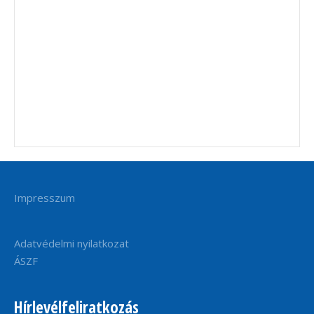
Impresszum
Adatvédelmi nyilatkozat
ÁSZF
Hírlevélfeliratkozás