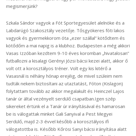
megismerjünk?
Szkala Sándor vagyok a Fót Sportegyesület alelnöke és a
Labdarúgó Szakosztály vezetője. Tősgyökeres fóti lakos
vagyok és gyermekkorom óta „ezer szállal” kötődtem és
kötődőm a mai napig is a klubhoz. Budapesten a még akkori
Vasas Izzóban kezdtem 9-10 éves koromban „hivatalosan”
futballozni a kisalagi Gerényi Józsi bácsi kezei alatt, akkor ő
volt ott a korosztályos tréner. Volt egy kis kitérő a
Vasasnál is néhány hónap erejéig, de mivel szüleim nem
tudták nekem biztosítani az utaztatást, Fóton (Kislagon)
folytattam tovább az akkor megalakult és Heinczel Lajos
tanár úr által vezényelt serdülő csapatban.Igen szép
sikereket értünk el a Tanár úr irányításával és hamarosan
be is válogattak minket Gali Sanyival a Pest Megyei
Serdülő, majd 2-3 évvel később a korosztályos ifi
válogatottba is. Később Kőrösi Sanyi bácsi irányítása alatt