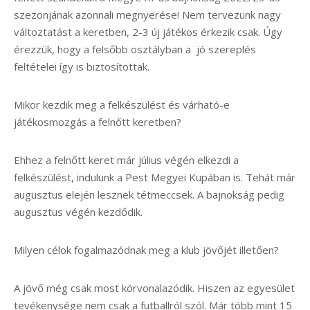
szezonjának azonnali megnyerése! Nem tervezünk nagy
változtatást a keretben, 2-3 új játékos érkezik csak. Úgy
érezzük, hogy a felsőbb osztályban a jó szereplés
feltételei így is biztosítottak.
Mikor kezdik meg a felkészülést és várható-e
játékosmozgás a felnőtt keretben?
Ehhez a felnőtt keret már július végén elkezdi a
felkészülést, indulunk a Pest Megyei Kupában is. Tehát már
augusztus elején lesznek tétmeccsek. A bajnokság pedig
augusztus végén kezdődik.
Milyen célok fogalmazódnak meg a klub jövőjét illetően?
A jövő még csak most körvonalazódik. Hiszen az egyesület
tevékenysége nem csak a futballról szól. Már több mint 15