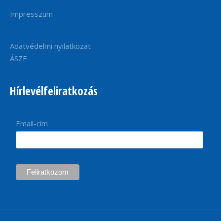
Impresszum
Adatvédelmi nyilatkozat
ÁSZF
Hírlevélfeliratkozás
Email-cím