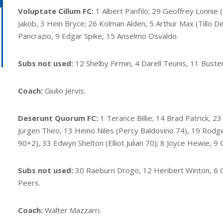
Voluptate Cillum FC:
1 Albert Panfilo; 29 Geoffrey Lonnie 
Jakob, 3 Hein Bryce; 26 Kolman Alden, 5 Arthur Max (Tillo D
Pancrazio, 9 Edgar Spike, 15 Anselmo Osvaldo.
Subs not used:
12 Shelby Firmin, 4 Darell Teunis, 11 Buster
Coach:
Giulio Jervis.
Deserunt Quorum FC:
1 Terance Billie; 14 Brad Patrick, 
Jürgen Theo, 13 Heino Niles (Percy Baldovino 74), 19 Rodger
90+2), 33 Edwyn Shelton (Elliot Julian 70); 8 Joyce Hewie, 9 
Subs not used:
30 Raeburn Drogo, 12 Heribert Winton, 6 O
Peers.
Coach:
Walter Mazzarri.