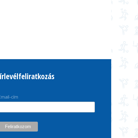
írlevélfeliratkozás
Email-cím