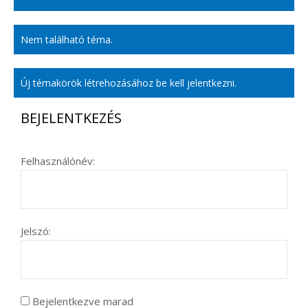
Nem található téma.
Új témakörök létrehozásához be kell jelentkezni.
BEJELENTKEZÉS
Felhasználónév:
Jelszó:
Bejelentkezve marad