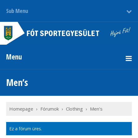
Sub Menu
Menu
Men’s
Homepage
›
Fórumok
›
Clothing
›
Men’s
Ez a fórum üres.