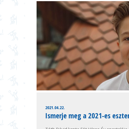
2021.04.22.
Ismerje meg a 2021-es esztend
Tóth Dávid kapta Fót Város Év sportolója d