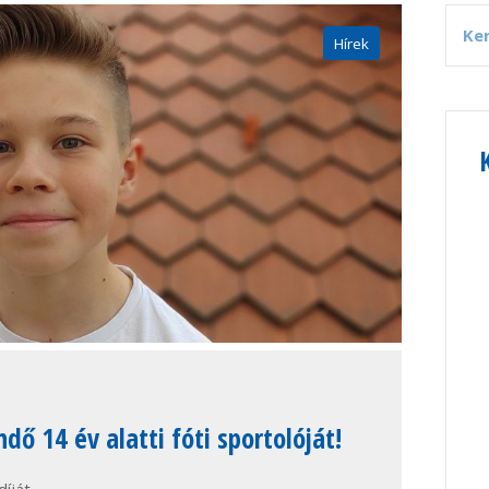
Hírek
ő 14 év alatti fóti sportolóját!
íját.