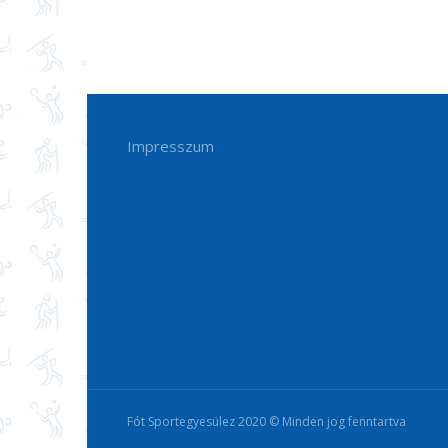
Impresszum
Fót Sportegyesülez 2020 © Minden jog fenntartva