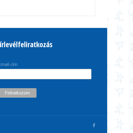
írlevélfeliratkozás
Email-cím