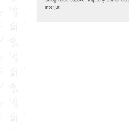
interjút.