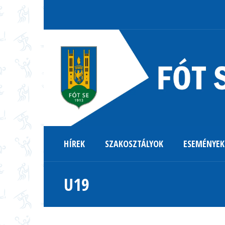
HÍREK
SZAKOSZTÁLYOK
ESEMÉNYEK
U19