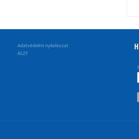
H
Adatvédelmi nyilatkozat
ÁSZF