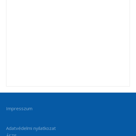
Impresszum
Adatvédelmi nyilatkozat
ÁSZF