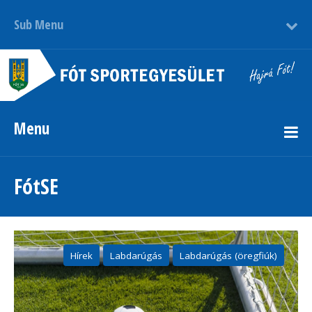
Sub Menu
Menu
FótSE
Hírek
Labdarúgás
Labdarúgás (öregfiúk)