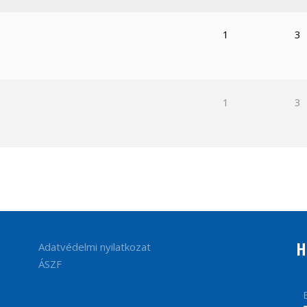
1
3
1
3
H
Adatvédelmi nyilatkozat
ÁSZF