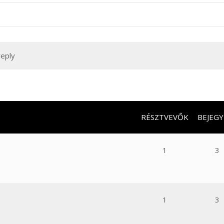
reply
RÉSZTVEVŐK
BEJEGY
1
3
1
3