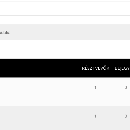
ublic
RÉSZTVEVŐK
BEJEGY
1
3
1
3