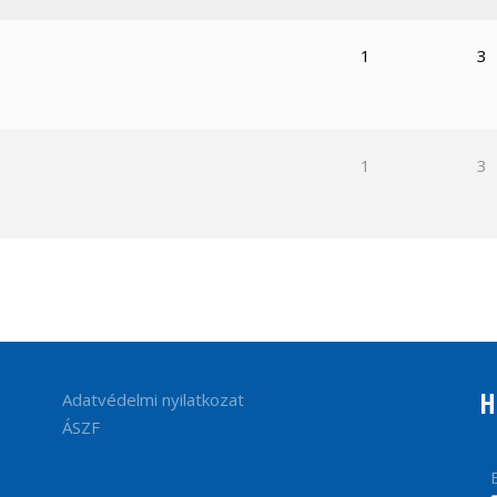
1
3
1
3
H
Adatvédelmi nyilatkozat
ÁSZF