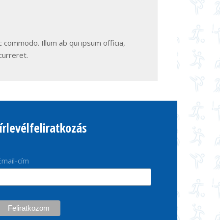
c commodo. Illum ab qui ipsum officia,
curreret.
írlevélfeliratkozás
Email-cím