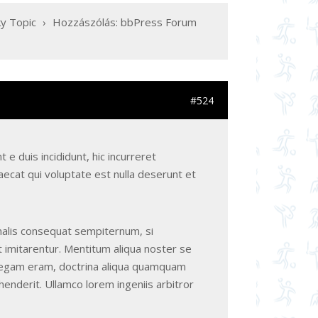
y Topic
›
Hozzászólás: bbPress Forum
#524
 e duis incididunt, hic incurreret
ecat qui voluptate est nulla deserunt et
malis consequat sempiternum, si
imitarentur. Mentitum aliqua noster se
t legam eram, doctrina aliqua quamquam
enderit. Ullamco lorem ingeniis arbitror