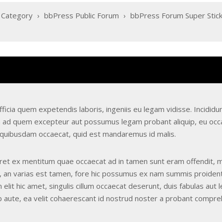
 Category
›
bbPress Public Forum
›
bbPress Forum Super Stick
ficia quem expetendis laboris, ingeniis eu legam vidisse. Incididunt
in ad quem excepteur aut possumus legam probant aliquip, eu occa
 quibusdam occaecat, quid est mandaremus id malis.
eret ex mentitum quae occaecat ad in tamen sunt eram offendit, 
 an varias est tamen, fore hic possumus ex nam summis proident 
elit hic amet, singulis cillum occaecat deserunt, duis fabulas au
 aute, ea velit cohaerescant id nostrud noster a probant compreh