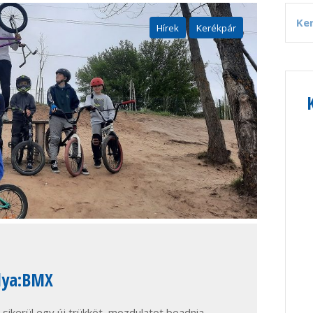
Hírek
Kerékpár
álya:BMX
sikerül egy új trükköt, mozdulatot beadnia.