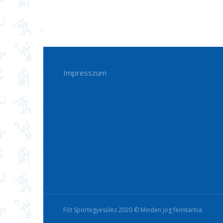
Impresszum
Fót Sportegyesülez 2020 © Minden jog fenntartva