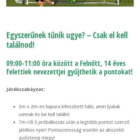
Egyszerűnek tűnik ugye? – Csak el kell
találnod!
09:00-11:00 óra között a Felnőtt, 14 éves
felettiek nevezettjei gyűjthetik a pontokat!
Játékszabáyzat:
3m x 2m-es kapura kifeszített háló, amin lyukak
vannak és be kell találni!
7m-ről 3 próbálkozás után a legtöbb pontot szerző
játékos nyer! Pontazonosság esetén az abszolút
győztesig megy!