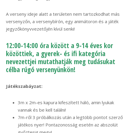
A verseny ideje alatt a területen nem tartozkodhat más
versenyzőn, a versenybírón, egy animátoron és a játék
jegyzőkönyvvezetőjén kívül senki!
12:00-14:00 óra között a 9-14 éves kor
közöttiek, a gyerek- és ifi kategória
nevezettjei mutathatják meg tudásukat
célba rúgó versenyünkön!
Játékszabáyzat:
3m x 2m-es kapura kifeszített háló, amin lyukak
vannak és be kell találni!
7m-ről 3 próbálkozás után a legtöbb pontot szerző
játékos nyer! Pontazonosság esetén az abszolút
győztesig megy!