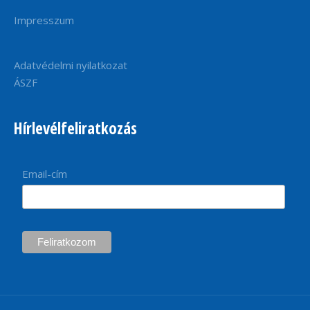
Impresszum
Adatvédelmi nyilatkozat
ÁSZF
Hírlevélfeliratkozás
Email-cím