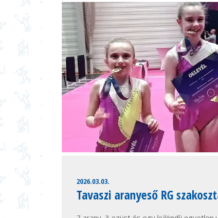
2026.03.03.
Tavaszi aranyeső RG szakoszt
7 arany, 3 ezüst és egy különdíj egyetlen