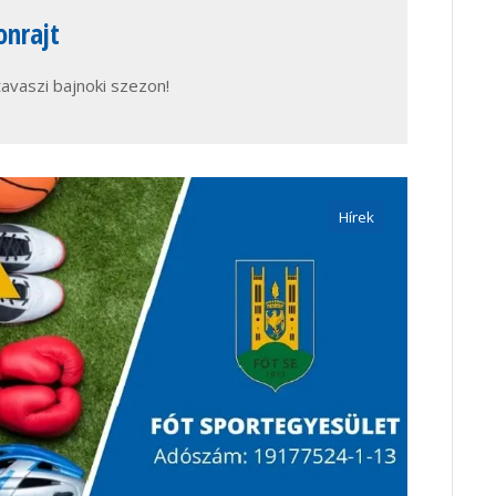
onrajt
tavaszi bajnoki szezon!
Hírek