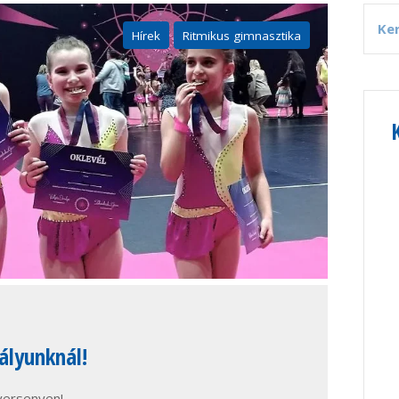
Hírek
Ritmikus gimnasztika
ályunknál!
 versenyen!