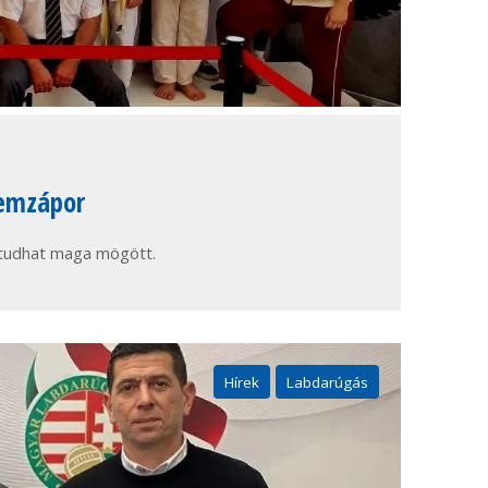
remzápor
tudhat maga mögött.
Hírek
Labdarúgás