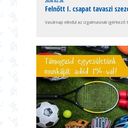
2026.02.26.
Felnőtt I. csapat tavaszi szez
Vasárnap elindul az izgalmasnak igérkező 