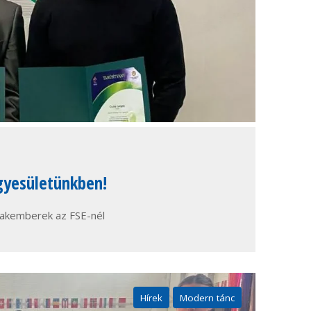
gyesületünkben!
zakemberek az FSE-nél
Hírek
Modern tánc