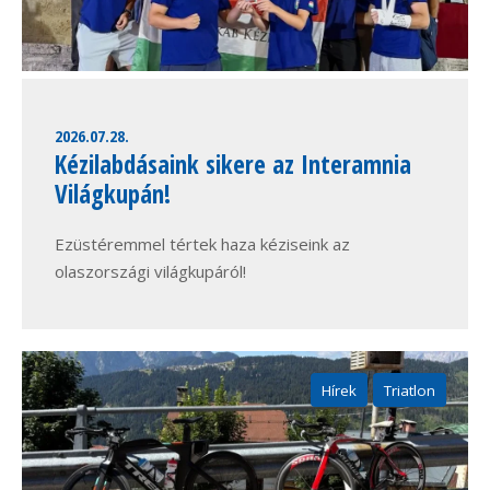
2026.07.28.
Kézilabdásaink sikere az Interamnia
Világkupán!
Ezüstéremmel tértek haza kéziseink az
olaszországi világkupáról!
Hírek
Triatlon