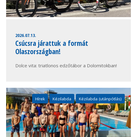
2026.07.13.
Csúcsra járattuk a formát
Olaszországban!
Dolce vita: triatlonos edzőtábor a Dolomitokban!
Hírek
Kézilabda
Kézilabda (utánpótlás)