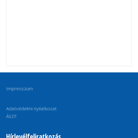
Impresszum
Adatvédelmi nyilatkozat
ÁSZF
Hírlevélfeliratkozás