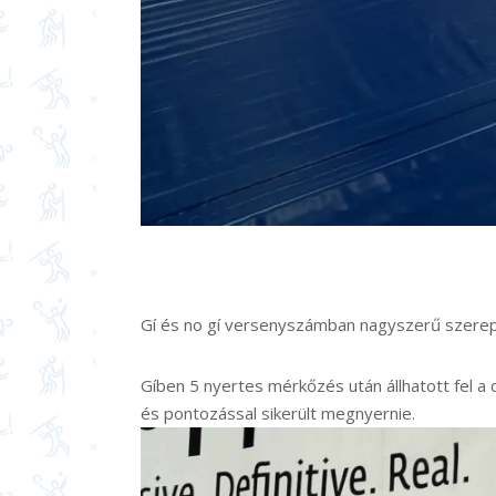
Gí és no gí versenyszámban nagyszerű szerep
Gíben 5 nyertes mérkőzés után állhatott fel a
és pontozással sikerült megnyernie.