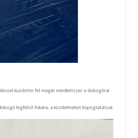
léssel küzdötte fel magát mindkétszer a dobogóra!
 dobogó legfelső fokára, a küzdelmeket kopogtatással