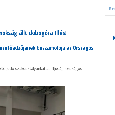
nokság állt dobogóra Illés!
 vezetőedzőjének beszámolója az Országos
lte judo szakosztályunkat az Ifjúsági országos