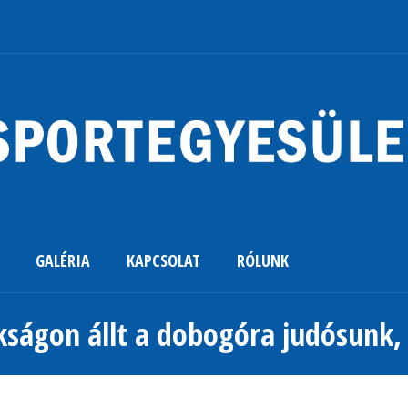
GALÉRIA
KAPCSOLAT
RÓLUNK
kságon állt a dobogóra judósunk, I