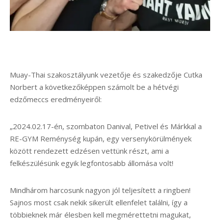
Muay-Thai szakosztályunk vezetője és szakedzője Cutka
Norbert a következőképpen számolt be a hétvégi
edzőmeccs eredményeiről:
„2024.02.17-én, szombaton Danival, Petivel és Márkkal a
RE-GYM Reménység kupán, egy versenykörülmények
között rendezett edzésen vettünk részt, ami a
felkészülésünk egyik legfontosabb állomása volt!
Mindhárom harcosunk nagyon jól teljesített a ringben!
Sajnos most csak nekik sikerült ellenfelet találni, így a
többieknek már élesben kell megmérettetni magukat,