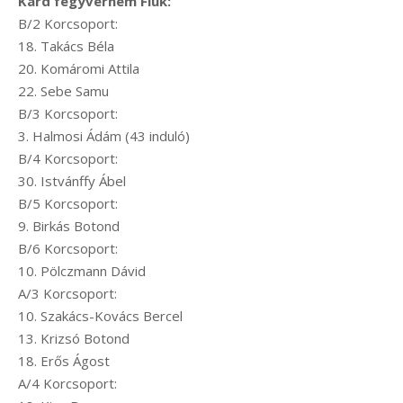
Kard fegyvernem Fiúk:
B/2 Korcsoport:
18. Takács Béla
20. Komáromi Attila
22. Sebe Samu
B/3 Korcsoport:
3. Halmosi Ádám (43 induló)
B/4 Korcsoport:
30. Istvánffy Ábel
B/5 Korcsoport:
9. Birkás Botond
B/6 Korcsoport:
10. Pölczmann Dávid
A/3 Korcsoport:
10. Szakács-Kovács Bercel
13. Krizsó Botond
18. Erős Ágost
A/4 Korcsoport: