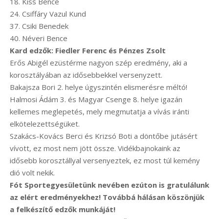
18. Kiss Bence
24. Csiffáry Vazul Kund
37. Csiki Benedek
40. Néveri Bence
Kard edzők: Fiedler Ferenc és Pénzes Zsolt
Erős Abigél ezüstérme nagyon szép eredmény, aki a
korosztályában az idősebbekkel versenyzett.
Bakajsza Bori 2. helye úgyszintén elismerésre méltó!
Halmosi Ádám 3. és Magyar Csenge 8. helye igazán
kellemes meglepetés, mely megmutatja a vívás iránti
elkötelezettségüket.
Szakács-Kovács Berci és Krizsó Boti a döntőbe jutásért
vívott, ez most nem jött össze. Vidékbajnokaink az
idősebb korosztállyal versenyeztek, ez most túl kemény
dió volt nekik.
Fót Sportegyesületünk nevében ezúton is gratulálunk
az elért eredményekhez! Továbbá hálásan köszönjük
a felkészítő edzők munkáját!