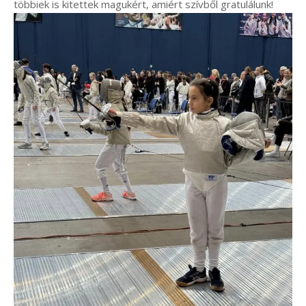
többiek is kitettek magukért, amiért szívből gratulálunk!