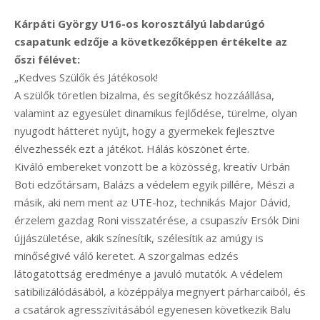
Kárpáti György U16-os korosztályú labdarúgó
csapatunk edzője a következőképpen értékelte az
őszi félévet:
„Kedves Szülők és Játékosok!
A szülők töretlen bizalma, és segítőkész hozzáállása,
valamint az egyesület dinamikus fejlődése, türelme, olyan
nyugodt hátteret nyújt, hogy a gyermekek fejlesztve
élvezhessék ezt a játékot. Hálás köszönet érte.
Kiváló embereket vonzott be a közösség, kreatív Urbán
Boti edzőtársam, Balázs a védelem egyik pillére, Mészi a
másik, aki nem ment az UTE-hoz, technikás Major Dávid,
érzelem gazdag Roni visszatérése, a csupaszív Ersók Dini
újjászületése, akik színesítik, szélesítik az amúgy is
minőségivé váló keretet. A szorgalmas edzés
látogatottság eredménye a javuló mutatók. A védelem
satibilizálódásából, a középpálya megnyert párharcaiból, és
a csatárok agresszívitásából egyenesen következik Balu