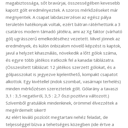
magabiztossága, sőt bravúrjai, összességében kevesebb
kapott gólt eredményeztek. A szoros mérkőzéseket már
megnyeritek. A csapat labdaszerzései az egész pálya
területén hatékonyak voltak, ezért bátran rátérhettünk a 3
csatáros modern támadó játékra, ami az Xg faktor (várható
gól) ugrásszerű emelkedéséhez vezetett. Mivel jönnek az
eredmények, és külön önbizalom növelő képzést is kaptok,
javul a helyzet kihasználás, növekedik a lőtt gólok száma,
és egyre több játékos iratkozik fel a kanadai táblázatra.
(Összesített táblázat: 12 játékos szerzett gólokat, és a
gólpasszokat is jegyezve kijelenthető, kompakt csapatot
alkottok. Egy kivétellel (indok szombat, vasárnapi terhelés)
minden mérkőzésen szereztetek gólt. Gólarány a tavaszi
3,1 : 3,5 negatívról, 3,5 : 2,7 őszi pozitívra változott.)
Szívemből gratulálok mindenkinek, örömmel élvezzétek a
megérdemelt sikert!
Az elért kiváló pozíciót megtartani nehéz feladat, de
teljességgel bízva a tehetséges közegben (ide értve a