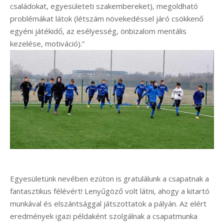
családokat, egyesületeti szakembereket), megoldható
problémákat látok (létszám növekedéssel járó csökkenő
egyéni játékidő, az esélyesség, önbizalom mentális
kezelése, motiváció).”
Egyesületünk nevében ezúton is gratulálunk a csapatnak a
fantasztikus félévért! Lenyűgöző volt látni, ahogy a kitartó
munkával és elszántsággal játszottatok a pályán. Az elért
eredmények igazi példaként szolgálnak a csapatmunka