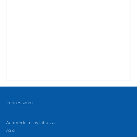
Impresszum
Adatvédelmi nyilatkozat
ÁSZF