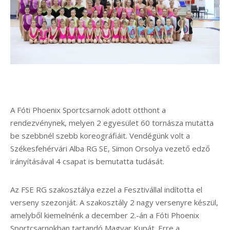
A Fóti Phoenix Sportcsarnok adott otthont a
rendezvénynek, melyen 2 egyesület 60 tornásza mutatta
be szebbnél szebb koreográfiáit. Vendégünk volt a
Székesfehérvári Alba RG SE, Simon Orsolya vezető edző
irányításával 4 csapat is bemutatta tudását.
Az FSE RG szakosztálya ezzel a Fesztivállal indította el
verseny szezonját. A szakosztály 2 nagy versenyre készül,
amelyből kiemelnénk a december 2.-án a Fóti Phoenix
Sportcsarnokban tartandó Magyar Kupát. Erre a