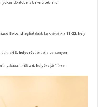
nyolcas döntőbe is bekerültek, ahol
Krizsó Botond
legfiatalabb kardvívóink a
18-22. hel
y
ndult, aki
8. helyezés
t ért el a versenyen.
k nyakába került a
6. helyért
járó érem.