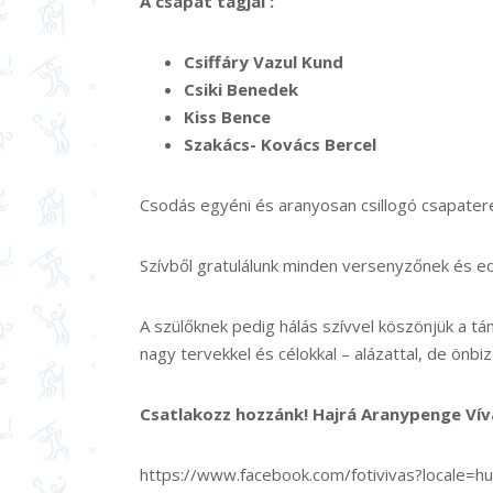
A csapat tagjai :
Csiffáry Vazul Kund
Csiki Benedek
Kiss Bence
Szakács- Kovács Bercel
Csodás egyéni és aranyosan csillogó csapater
Szívből gratulálunk minden versenyzőnek és ed
A szülőknek pedig hálás szívvel köszönjük a tá
nagy tervekkel és célokkal – alázattal, de önbi
Csatlakozz hozzánk! Hajrá Aranypenge Vív
https://www.facebook.com/fotivivas?locale=