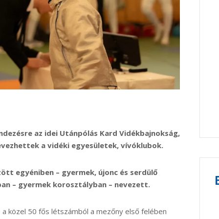
ndezésre az idei Utánpólás Kard Vidékbajnokság,
vezhettek a vidéki egyesületek, vívóklubok.
zött egyéniben – gyermek, újonc és serdülő
an – gyermek korosztályban – nevezett.
a közel 50 fős létszámból a mezőny első felében