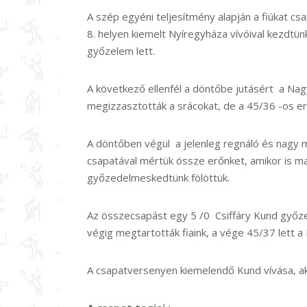
A szép egyéni teljesítmény alapján a fiúkat cs
8. helyen kiemelt Nyíregyháza vívóival kezd
győzelem lett.
A következő ellenfél a döntőbe jutásért a Nag
megizzasztották a srácokat, de a 45/36 -os 
A döntőben végül a jelenleg regnáló és nagy 
csapatával mértük össze erőnket, amikor is ma
győzedelmeskedtünk fölöttük.
Az összecsapást egy 5 /0 Csiffáry Kund győzel
végig megtartották fiaink, a vége 45/37 lett a 
A csapatversenyen kiemelendő Kund vívása, ak