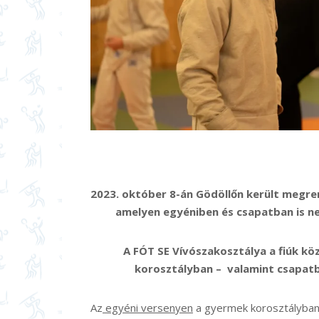
2023. október 8-án Gödöllőn került megre
amelyen egyéniben és csapatban is ne
A FÓT SE Vívószakosztálya a fiúk kö
korosztályban – valamint csapatb
Az
egyéni versenyen
a gyermek korosztályban 