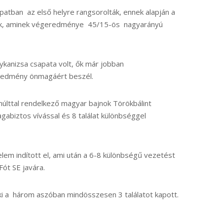
apatban az első helyre rangsorolták, ennek alapján a
tünk, aminek végeredménye 45/15-ös nagyarányú
ykanizsa csapata volt, ők már jobban
eredmény önmagáért beszél.
múlttal rendelkező magyar bajnok Törökbálint
gabiztos vívással és 8 találat különbséggel
em indított el, ami után a 6-8 különbségű vezetést
Fót SE javára.
i a három aszóban mindösszesen 3 találatot kapott.