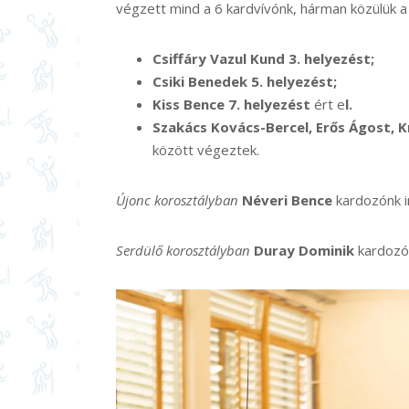
végzett mind a 6 kardvívónk, hárman közülük a 
Csiffáry Vazul Kund 3. helyezést;
Csiki Benedek 5. helyezést;
Kiss Bence 7. helyezést
ért e
l.
Szakács Kovács-Bercel, Erős Ágost, 
között végeztek.
Újonc korosztályban
Néveri Bence
kardozónk i
Serdülő korosztályban
Duray Dominik
kardozón