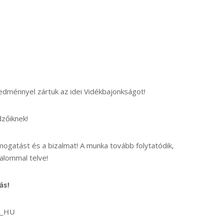
edménnyel zártuk az idei Vidékbajonkságot!
zőiknek!
mogatást és a bizalmat! A munka tovább folytatódik,
zalommal telve!
ás!
hu_HU