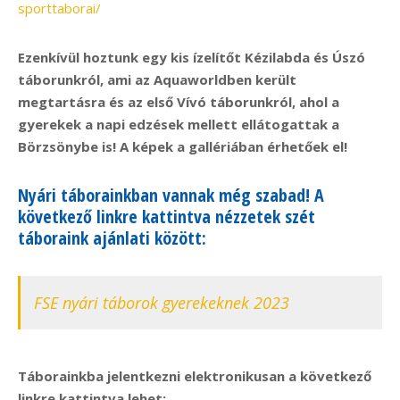
sporttaborai/
Ezenkívül hoztunk egy kis ízelítőt Kézilabda és Úszó
táborunkról, ami az Aquaworldben került
megtartásra és az első Vívó táborunkról, ahol a
gyerekek a napi edzések mellett ellátogattak a
Börzsönybe is! A képek a gallériában érhetőek el!
Nyári táborainkban vannak még szabad! A
következő linkre kattintva nézzetek szét
táboraink ajánlati között:
FSE nyári táborok gyerekeknek 2023
Táborainkba jelentkezni elektronikusan a következő
linkre kattintva lehet: