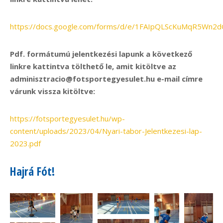
https://docs.google.com/forms/d/e/1FAIpQLScKuMqR5Wn
Pdf. formátumú jelentkezési lapunk a következő
linkre kattintva tölthető le, amit kitöltve az
adminisztracio@fotsportegyesulet.hu e-mail címre
várunk vissza kitöltve:
https://fotsportegyesulet.hu/wp-
content/uploads/2023/04/Nyari-tabor-Jelentkezesi-lap-
2023.pdf
Hajrá Fót!