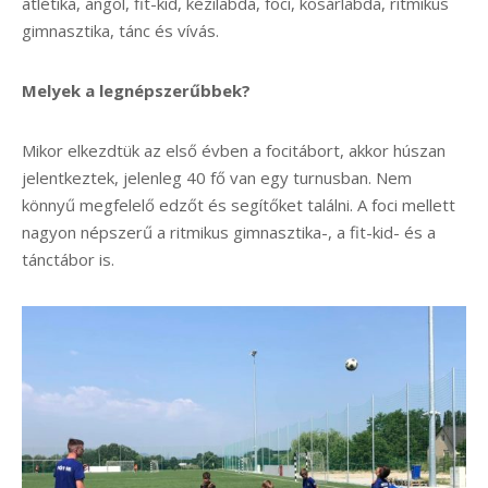
atlétika, angol, fit-kid, kézilabda, foci, kosárlabda, ritmikus
gimnasztika, tánc és vívás.
Melyek a legnépszerűbbek?
Mikor elkezdtük az első évben a focitábort, akkor húszan
jelentkeztek, jelenleg 40 fő van egy turnusban. Nem
könnyű megfelelő edzőt és segítőket találni. A foci mellett
nagyon népszerű a ritmikus gimnasztika-, a fit-kid- és a
tánctábor is.