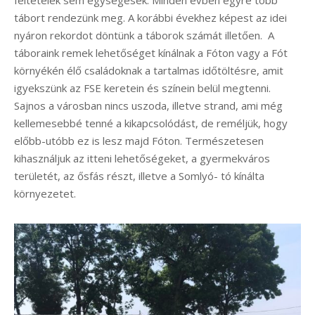
feltételek sem egységesek. Minden évben egyre több
tábort rendezünk meg. A korábbi évekhez képest az idei
nyáron rekordot döntünk a táborok számát illetően. A
táboraink remek lehetőséget kínálnak a Fóton vagy a Fót
környékén élő családoknak a tartalmas időtöltésre, amit
igyekszünk az FSE keretein és színein belül megtenni.
Sajnos a városban nincs uszoda, illetve strand, ami még
kellemesebbé tenné a kikapcsolódást, de reméljük, hogy
előbb-utóbb ez is lesz majd Fóton. Természetesen
kihasználjuk az itteni lehetőségeket, a gyermekváros
területét, az ősfás részt, illetve a Somlyó- tó kínálta
környezetet.