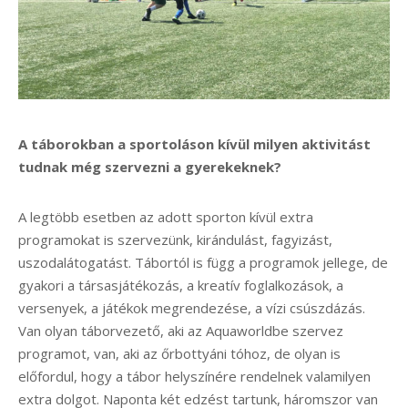
A táborokban a sportoláson kívül milyen aktivitást
tudnak még szervezni a gyerekeknek?
A legtöbb esetben az adott sporton kívül extra
programokat is szervezünk, kirándulást, fagyizást,
uszodalátogatást. Tábortól is függ a programok jellege, de
gyakori a társasjátékozás, a kreatív foglalkozások, a
versenyek, a játékok megrendezése, a vízi csúszdázás.
Van olyan táborvezető, aki az Aquaworldbe szervez
programot, van, aki az őrbottyáni tóhoz, de olyan is
előfordul, hogy a tábor helyszínére rendelnek valamilyen
extra dolgot. Naponta két edzést tartunk, háromszor van