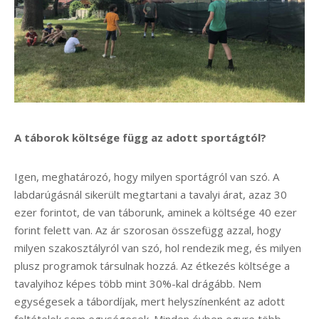
A táborok költsége függ az adott sportágtól?
Igen, meghatározó, hogy milyen sportágról van szó. A
labdarúgásnál sikerült megtartani a tavalyi árat, azaz 30
ezer forintot, de van táborunk, aminek a költsége 40 ezer
forint felett van. Az ár szorosan összefügg azzal, hogy
milyen szakosztályról van szó, hol rendezik meg, és milyen
plusz programok társulnak hozzá. Az étkezés költsége a
tavalyihoz képes több mint 30%-kal drágább. Nem
egységesek a tábordíjak, mert helyszínenként az adott