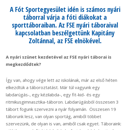
A Fót Sportegyesület idén is számos nyári
táborral várja a fóti diákokat a
sporttáboraiban. Az FSE nyári táboraival
kapcsolatban beszélgettünk Kapitány
Zoltánnal, az FSE elnökével.
A nyári szünet kezdetével az FSE nyári táborai is
megkezdődtek?
Így van, ahogy vége lett az iskolának, már az első héten
elkezdtük a táboroztatást. Már túl vagyunk egy
labdarúgás-, egy kézilabda-, egy fit-kid- és egy
ritmikusgimnasztika-táboron. Labdarúgásból összesen 3
tábort fogunk szervezni a nyár folyamán. Összesen 19
táborunk lesz, van olyan sportág, amiből többet
szervezünk, de olyan is van, amiből csak egyet. Táboraink: