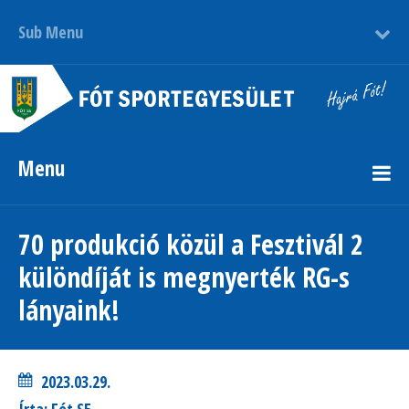
Sub Menu
Menu
70 produkció közül a Fesztivál 2
különdíját is megnyerték RG-s
lányaink!
2023.03.29.
Írta: Fót SE