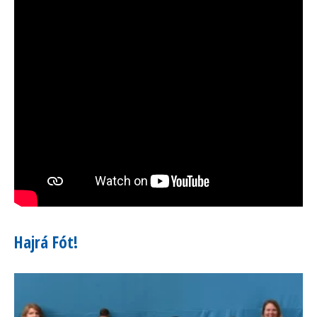
Hajrá Fót!