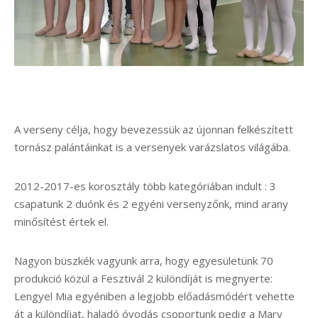
A verseny célja, hogy bevezessük az újonnan felkészített
tornász palántáinkat is a versenyek varázslatos világába.
2012-2017-es korosztály több kategóriában indult : 3
csapatunk 2 duónk és 2 egyéni versenyzőnk, mind arany
minősítést értek el.
Nagyon büszkék vagyunk arra, hogy egyesületünk 70
produkció közül a Fesztivál 2 különdíját is megnyerte:
Lengyel Mia egyéniben a legjobb előadásmódért vehette
át a különdíjat, haladó óvodás csoportunk pedig a Mary