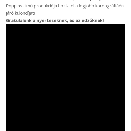
Poppins című produkciója hozta el a legjobb koreográfiáért
járó különdíjat!
Gratulálunk a nyerteseknek, és az edzőknek!