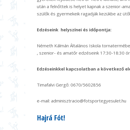
után a felnőttek is helyet kapnak a szenior-am
szülők és gyermekeik ragadják kezükbe az ütők
Edzéseink helyszínei és időpontja:
Németh Kálmán Általános Iskola tornatermébe
, szenior- és amatőr edzéseink 17:30-18:30 ór
Edzéseinkkel kapcsolatban a következő el
Timafalvi Gergő:
0670/5602856
e-mail: adminisztracio@fotsportegyesulet.hu
Hajrá Fót!