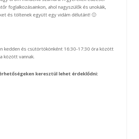
atőr foglalkozásainkon, ahol nagyszülők és unokáik,
et és töltenek együtt egy vidám délutánt! 🙂
n kedden és csütörtökönként 16:30-17:30 óra között
a között vannak.
érhetőségeken keresztül lehet érdeklődni: