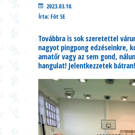
2023.03.10.
Írta: Fót SE
Továbbra is sok szeretettel váru
nagyot pingpong edzéseinkre, ko
amatőr vagy az sem gond, nálunk
hangulat! Jelentkezzetek bátran