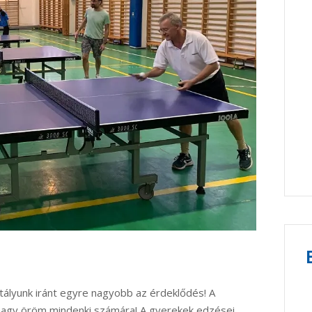
sztályunk iránt egyre nagyobb az érdeklődés! A
i nagy öröm mindenki számára! A gyerekek edzései