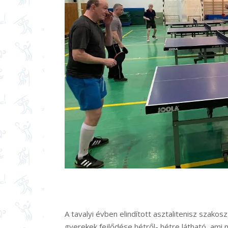
A tavalyi évben elindított asztalitenisz szako
gyerekek fejlődése hétről- hétre látható, am