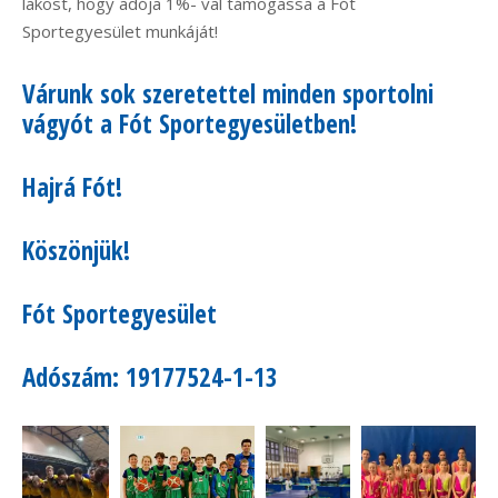
lakost, hogy adója 1%- val támogassa a Fót
Sportegyesület munkáját!
Várunk sok szeretettel minden sportolni
vágyót a Fót Sportegyesületben!
Hajrá Fót!
Köszönjük!
Fót Sportegyesület
Adószám: 19177524-1-13