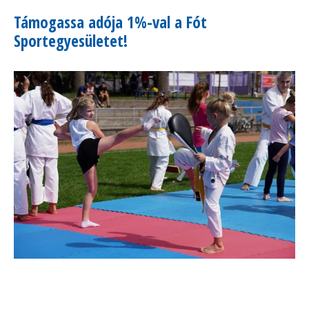
Támogassa adója 1%-val a Fót
Sportegyesületet!