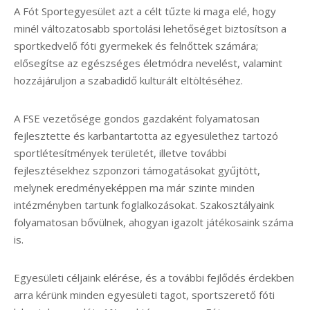
A Fót Sportegyesület azt a célt tűzte ki maga elé, hogy
minél változatosabb sportolási lehetőséget biztosítson a
sportkedvelő fóti gyermekek és felnőttek számára;
elősegítse az egészséges életmódra nevelést, valamint
hozzájáruljon a szabadidő kulturált eltöltéséhez.
A FSE vezetősége gondos gazdaként folyamatosan
fejlesztette és karbantartotta az egyesülethez tartozó
sportlétesítmények területét, illetve további
fejlesztésekhez szponzori támogatásokat gyűjtött,
melynek eredményeképpen ma már szinte minden
intézményben tartunk foglalkozásokat. Szakosztályaink
folyamatosan bővülnek, ahogyan igazolt játékosaink száma
is.
Egyesületi céljaink elérése, és a további fejlődés érdekben
arra kérünk minden egyesületi tagot, sportszerető fóti