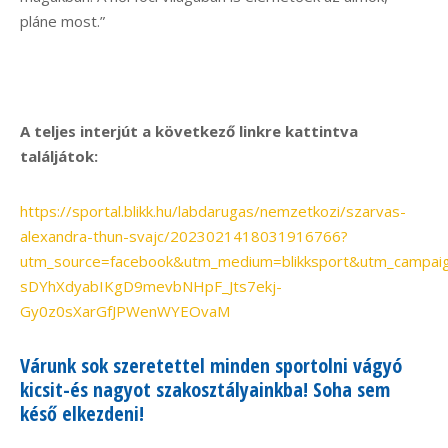
pláne most.”
A teljes interjút a következő linkre kattintva
találjátok:
https://sportal.blikk.hu/labdarugas/nemzetkozi/szarvas-
alexandra-thun-svajc/2023021418031916766?
utm_source=facebook&utm_medium=blikksport&utm_campaign
sDYhXdyabIKgD9mevbNHpF_Jts7ekj-
Gy0z0sXarGfJPWenWYEOvaM
Várunk sok szeretettel minden sportolni vágyó
kicsit-és nagyot szakosztályainkba! Soha sem
késő elkezdeni!