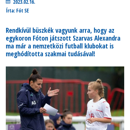
2023.02.16.
Írta: Fót SE
Rendkívül büszkék vagyunk arra, hogy az
egykoron Fóton játszott Szarvas Alexandra
ma már a nemzetközi futball klubokat is
meghódította szakmai tudásával!