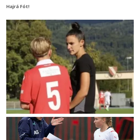
Hajrá Fót!