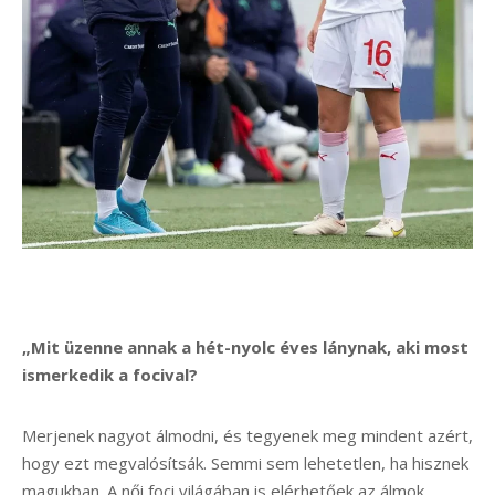
„Mit üzenne annak a hét-nyolc éves lánynak, aki most
ismerkedik a focival?
Merjenek nagyot álmodni, és tegyenek meg mindent azért,
hogy ezt megvalósítsák. Semmi sem lehetetlen, ha hisznek
magukban. A női foci világában is elérhetőek az álmok,