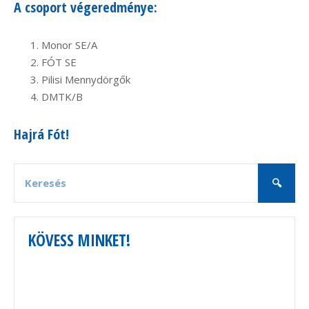
A csoport végeredménye:
Monor SE/A
FÓT SE
Pilisi Mennydörgők
DMTK/B
Hajrá Fót!
KÖVESS MINKET!