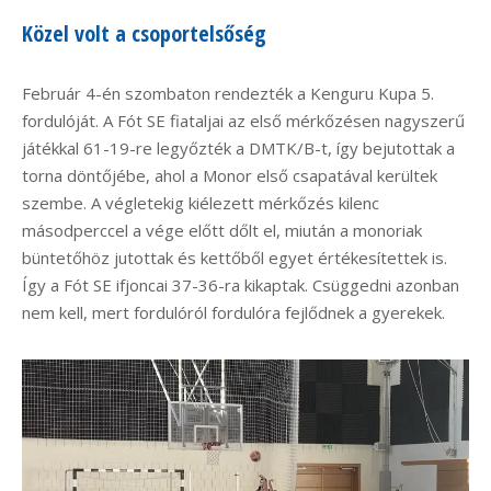
Közel volt a csoportelsőség
Február 4-én szombaton rendezték a Kenguru Kupa 5.
fordulóját. A Fót SE fiataljai az első mérkőzésen nagyszerű
játékkal 61-19-re legyőzték a DMTK/B-t, így bejutottak a
torna döntőjébe, ahol a Monor első csapatával kerültek
szembe. A végletekig kiélezett mérkőzés kilenc
másodperccel a vége előtt dőlt el, miután a monoriak
büntetőhöz jutottak és kettőből egyet értékesítettek is.
Így a Fót SE ifjoncai 37-36-ra kikaptak. Csüggedni azonban
nem kell, mert fordulóról fordulóra fejlődnek a gyerekek.