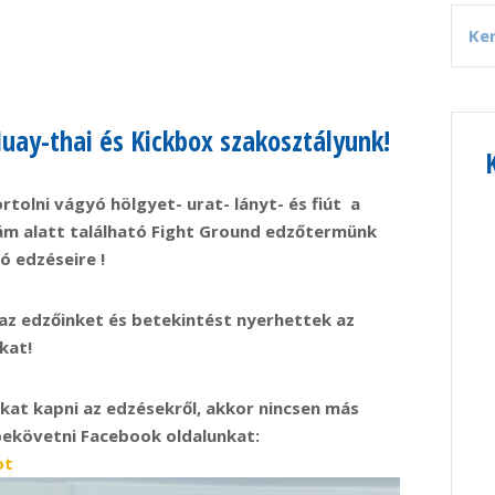
Muay-thai és Kickbox szakosztályunk!
tolni vágyó hölgyet- urat- lányt- és fiút a
zám alatt található Fight Ground edzőtermünk
 edzéseire !
az edzőinket és betekintést nyerhettek az
kat!
ókat kapni az edzésekről, akkor nincsen más
 bekövetni Facebook oldalunkat:
ot