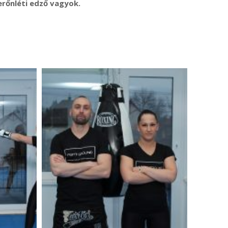
rőnléti edző vagyok.