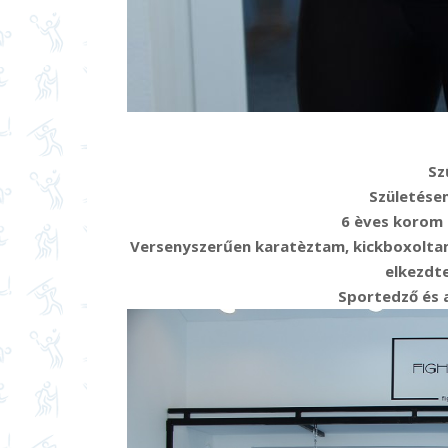
Sz
Születésem
6 èves korom 
Versenyszerűen karatèztam, kickboxoltam
elkezdt
Sportedző és 