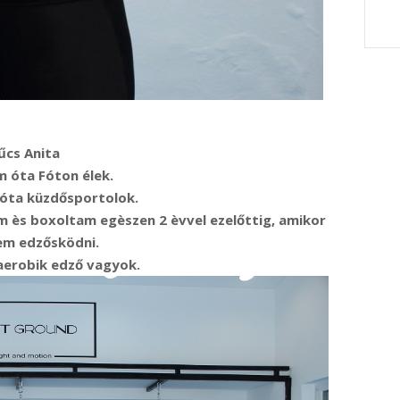
űcs Anita
 óta Fóton élek.
óta küzdősportolok.
 ès boxoltam egèszen 2 èvvel ezelőttig, amikor
em edzősködni.
aerobik edző vagyok.