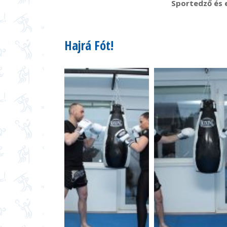
Sportedző és e
Hajrá Fót!