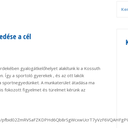
edése a cél
rdekében gyalogátkelőhelyet alakítunk ki a Kossuth
. Így a sportoló gyerekek , és az ott lakók
 a sportnegyedünket. A munkaterület átadása ma
 is fokozott figyelmet és türelmet kérünk az
posts/pfbid02ZmRVSaFZKDPHd6Qb8rSgWcxwUcrT7yVzF6VQAHFg