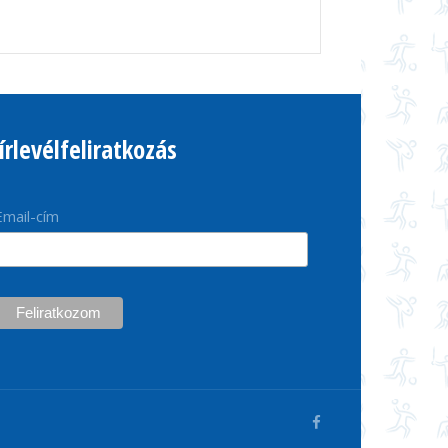
írlevélfeliratkozás
Email-cím