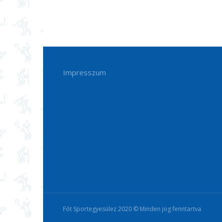
Impresszum
Fót Sportegyesülez 2020 © Minden jog fenntartva