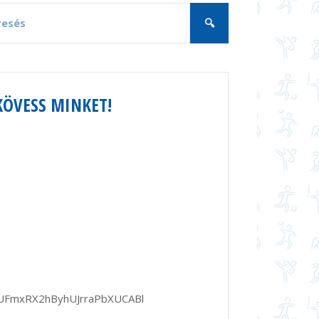
KÖVESS MINKET!
PUFmxRX2hByhUJrraPbXUCABl