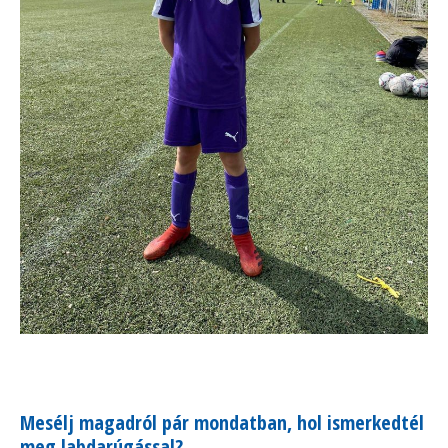
Mesélj magadról pár mondatban, hol ismerkedtél
meg labdarúgással?