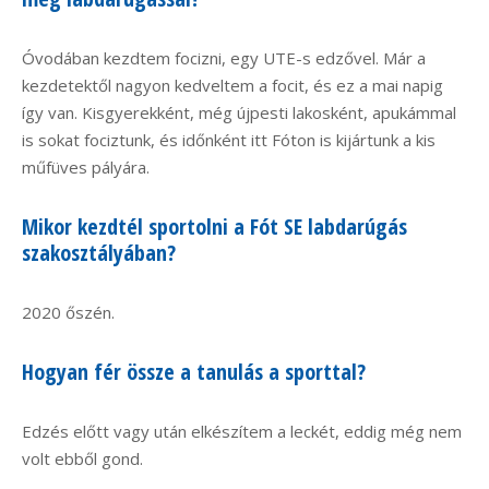
Óvodában kezdtem focizni, egy UTE-s edzővel. Már a
kezdetektől nagyon kedveltem a focit, és ez a mai napig
így van. Kisgyerekként, még újpesti lakosként, apukámmal
is sokat fociztunk, és időnként itt Fóton is kijártunk a kis
műfüves pályára.
Mikor kezdtél sportolni a Fót SE labdarúgás
szakosztályában?
2020 őszén.
Hogyan fér össze a tanulás a sporttal?
Edzés előtt vagy után elkészítem a leckét, eddig még nem
volt ebből gond.