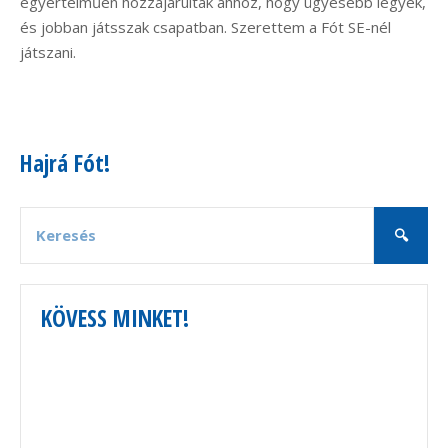
egyértelműen hozzájárultak ahhoz, hogy ügyesebb legyek,
és jobban játsszak csapatban. Szerettem a Fót SE-nél
játszani.
Hajrá Fót!
KÖVESS MINKET!