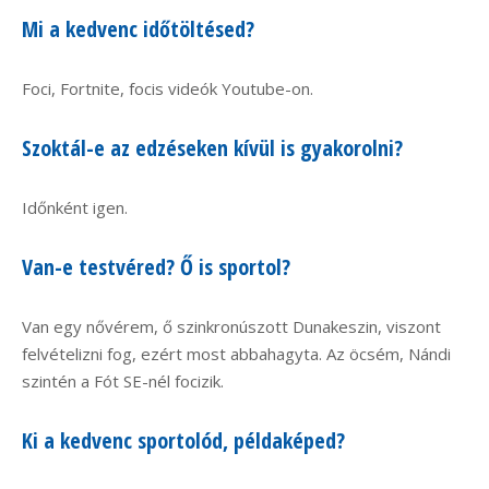
Mi a kedvenc időtöltésed?
Foci, Fortnite, focis videók Youtube-on.
Szoktál-e az edzéseken kívül is gyakorolni?
Időnként igen.
Van-e testvéred? Ő is sportol?
Van egy nővérem, ő szinkronúszott Dunakeszin, viszont
felvételizni fog, ezért most abbahagyta. Az öcsém, Nándi
szintén a Fót SE-nél focizik.
Ki a kedvenc sportolód, példaképed?