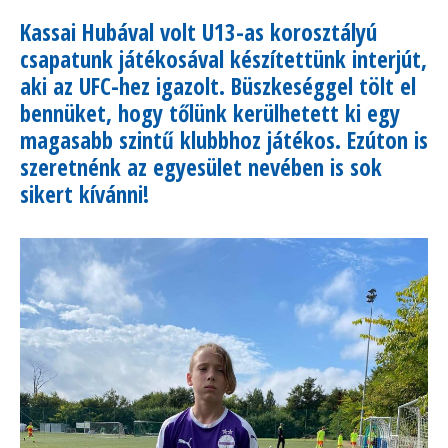
Kassai Hubával volt U13-as korosztályú
csapatunk játékosával készítettünk interjút,
aki az UFC-hez igazolt. Büszkeséggel tölt el
bennüket, hogy tőlünk kerülhetett ki egy
magasabb szintű klubbhoz játékos. Ezúton is
szeretnénk az egyesület nevében is sok
sikert kívánni!