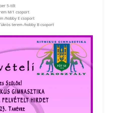
r 5-től:
erem M/1 csoport
em /hobby E csoport
 Tükrös terem /hobby B csoport