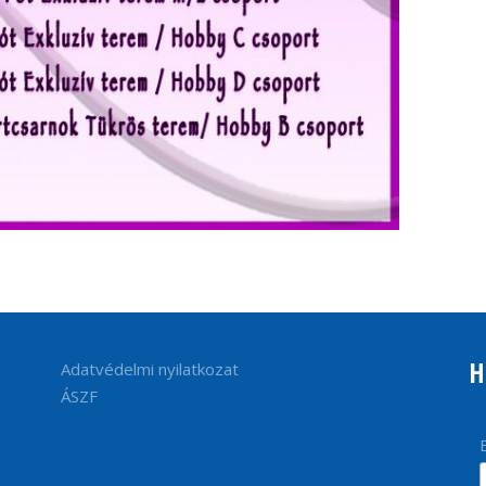
H
Adatvédelmi nyilatkozat
ÁSZF