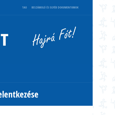
TAO
BESZÁMOLÓ ÉS EGYÉB DOKUMENTUMOK
jelentkezése