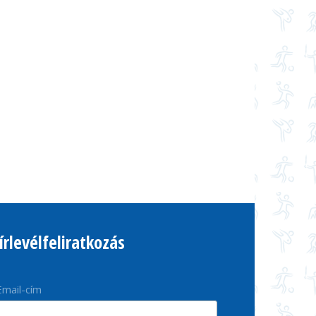
írlevélfeliratkozás
Email-cím