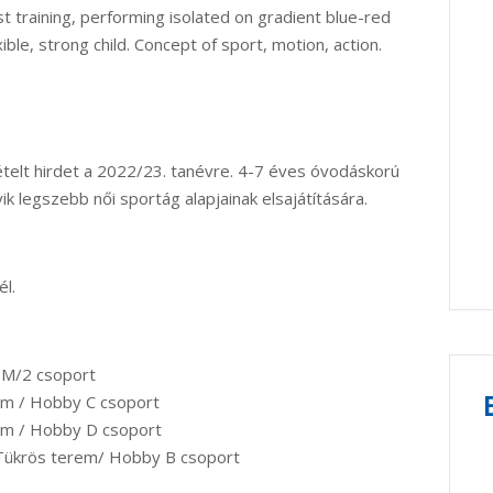
st training, performing isolated on gradient blue-red
ible, strong child. Concept of sport, motion, action.
ételt hirdet a 2022/23. tanévre. 4-7 éves óvodáskorú
k legszebb női sportág alapjainak elsajátítására.
l.
 M/2 csoport
em / Hobby C csoport
rem / Hobby D csoport
 Tükrös terem/ Hobby B csoport