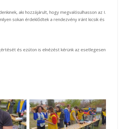
nkinek, aki hozzájárult, hogy megvalósulhasson az I.
milyen sokan érdeklődtek a rendezvény iránt kicsik és
rtését és ezúton is elnézést kérünk az esetlegesen