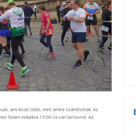
an, ami kicsit több, mint amire számítottak. Az
enior futam indulása 13:00-ra van tervezve. Az