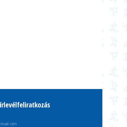
írlevélfeliratkozás
Email-cím