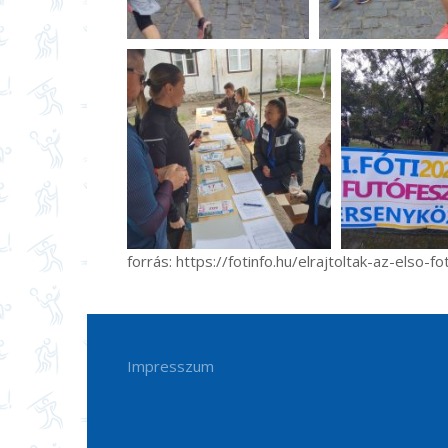
forrás: https://fotinfo.hu/elrajtoltak-az-elso-
Impresszum