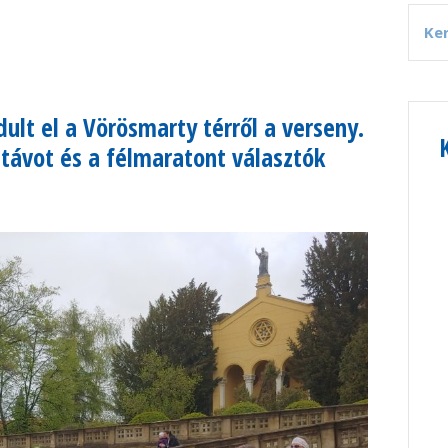
ult el a Vörösmarty térről a verseny.
 távot és a félmaratont választók