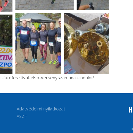
foti-futofesztival-elso-versenyszamanak-induloi/
H
Adatvédelmi nyilatkozat
ÁSZF