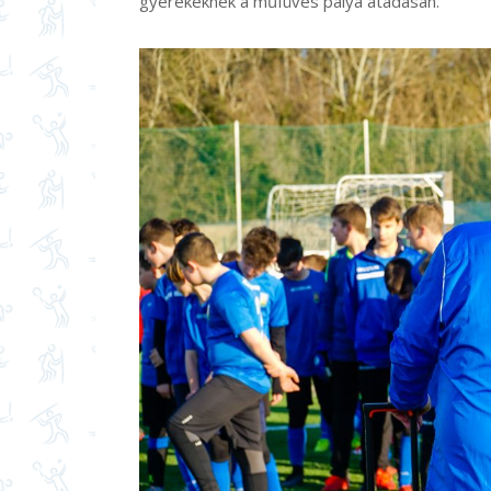
gyerekeknek a műfüves pálya átadásán.