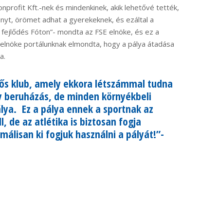
nprofit Kft.-nek és mindenkinek, akik lehetővé tették,
nyt, örömet adhat a gyerekeknek, és ezáltal a
y fejlődés Fóton”- mondta az FSE elnöke, és ez a
t elnöke portálunknak elmondta, hogy a pálya átadása
a.
tős klub, amely ekkora létszámmal tudna
 beruházás, de minden környékbeli
lya. Ez a pálya ennek a sportnak az
, de az atlétika is biztosan fogja
málisan ki fogjuk használni a pályát!”-