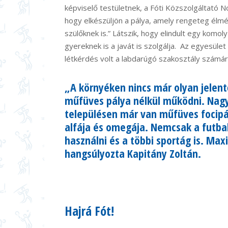
képviselő testületnek, a Fóti Közszolgáltató No
hogy elkészüljön a pálya, amely rengeteg élmé
szülőknek is.” Látszik, hogy elindult egy komol
gyereknek is a javát is szolgálja. Az egyesüle
létkérdés volt a labdarúgó szakosztály számár
„A környéken nincs már olyan jelen
műfüves pálya nélkül működni. Nagy
településen már van műfüves focipá
alfája és omegája. Nemcsak a futball
használni és a többi sportág is. Maxi
hangsúlyozta Kapitány Zoltán.
Hajrá Fót!