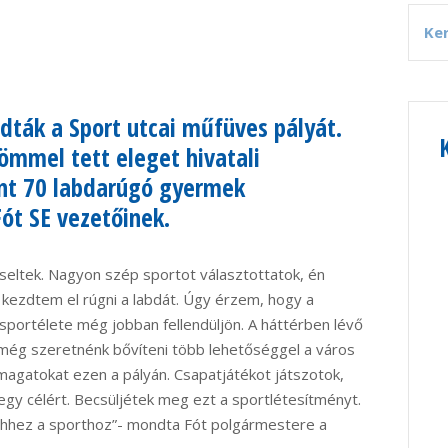
adták a Sport utcai műfüves pályát.
ömmel tett eleget hivatali
nt 70 labdarúgó gyermek
Fót SE vezetőinek.
iseltek. Nagyon szép sportot választottatok, én
 kezdtem el rúgni a labdát. Úgy érzem, hogy a
sportélete még jobban fellendüljön. A háttérben lévő
 még szeretnénk bővíteni több lehetőséggel a város
magatokat ezen a pályán. Csapatjátékot játszotok,
gy célért. Becsüljétek meg ezt a sportlétesítményt.
ehhez a sporthoz”- mondta Fót polgármestere a