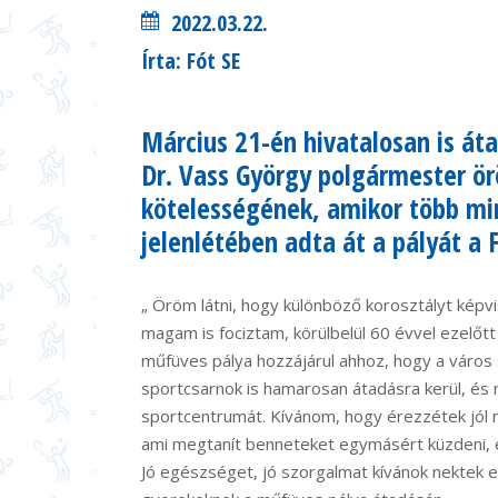
2022.03.22.
Írta: Fót SE
Március 21-én hivatalosan is át
Dr. Vass György polgármester ör
kötelességének, amikor több mi
jelenlétében adta át a pályát a 
„ Öröm látni, hogy különböző korosztályt képv
magam is fociztam, körülbelül 60 évvel ezelőtt
műfüves pálya hozzájárul ahhoz, hogy a város 
sportcsarnok is hamarosan átadásra kerül, és
sportcentrumát. Kívánom, hogy érezzétek jól 
ami megtanít benneteket egymásért küzdeni, e
Jó egészséget, jó szorgalmat kívánok nektek 