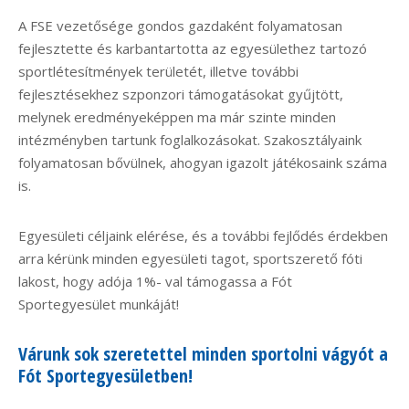
A FSE vezetősége gondos gazdaként folyamatosan
fejlesztette és karbantartotta az egyesülethez tartozó
sportlétesítmények területét, illetve további
fejlesztésekhez szponzori támogatásokat gyűjtött,
melynek eredményeképpen ma már szinte minden
intézményben tartunk foglalkozásokat. Szakosztályaink
folyamatosan bővülnek, ahogyan igazolt játékosaink száma
is.
Egyesületi céljaink elérése, és a további fejlődés érdekben
arra kérünk minden egyesületi tagot, sportszerető fóti
lakost, hogy adója 1%- val támogassa a Fót
Sportegyesület munkáját!
Várunk sok szeretettel minden sportolni vágyót a
Fót Sportegyesületben!