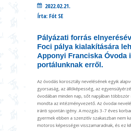
2022.02.21.
Írta: Fót SE
Pályázati forrás elnyerésév
Foci pálya kialakítására le
Apponyi Franciska Óvoda i
portálunknak erről.
Az óvodás korosztály nevelésének egyik alapve
gyorsaság, az állóképesség, az egyensúlyérzék
óvodában minden nap, sőt napjában többször i
mondta az intézményvezető. Az óvodai nevelés
iránti spontán igény. A mozgás 3-7 éves korba
gyermek ebben a szenzitív szakaszban nem k
motoros képességei visszamaradnak, és ez kiha