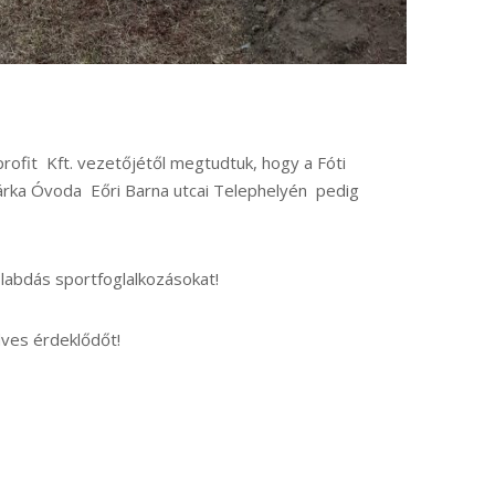
profit Kft. vezetőjétől megtudtuk, hogy a Fóti
árka Óvoda Eőri Barna utcai Telephelyén pedig
labdás sportfoglalkozásokat!
dves érdeklődőt!