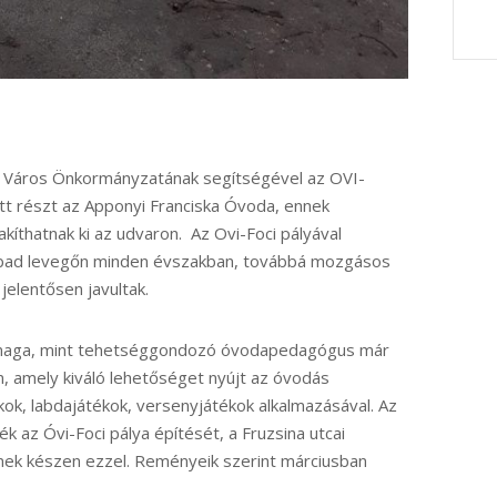
t Város Önkormányzatának segítségével az OVI-
t részt az Apponyi Franciska Óvoda, ennek
kíthatnak ki az udvaron. Az Ovi-Foci pályával
zabad levegőn minden évszakban, továbbá mozgásos
jelentősen javultak.
 maga, mint tehetséggondozó óvodapedagógus már
, amely kiváló lehetőséget nyújt az óvodás
k, labdajátékok, versenyjátékok alkalmazásával. Az
 az Óvi-Foci pálya építését, a Fruzsina utcai
nek készen ezzel. Reményeik szerint márciusban