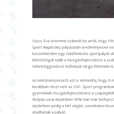
Szücs Éva örömmel számolt be arról, hogy Fó
Sport Alapítvány pályázatán eredményesen vet
köszönhetően egy többfunkciós sportpályát ala
lehetőségük nyílik a mozgásfejlesztésre a s
tehetséggondozó műhelyük tárgyi feltételei is 
Az intézményvezető azt is elmondta, hogy ő
korábban részt vett az OVI- Sport programban
gyermekek mozgásfejlesztésére a csapatjátéko
Ibolyás utcai épületben 90%-ban már befejezték
épületben pedig a hét végén, szombaton lesz
átadhatják a pályát.