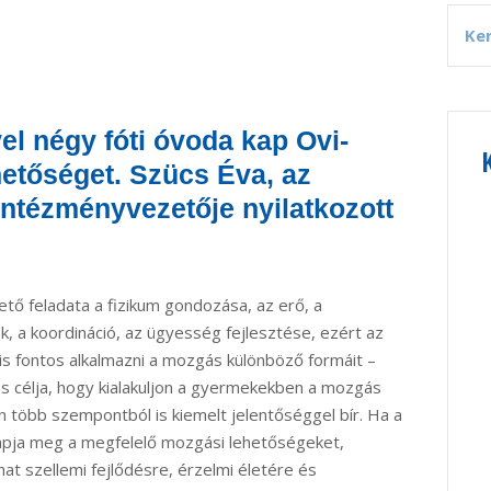
el négy fóti óvoda kap Ovi-
hetőséget. Szücs Éva, az
ntézményvezetője nyilatkozott
tő feladata a fizikum gondozása, az erő, a
, a koordináció, az ügyesség fejlesztése, ezért az
s fontos alkalmazni a mozgás különböző formáit –
 célja, hogy kialakuljon a gyermekekben a mozgás
n több szempontból is kiemelt jelentőséggel bír. Ha a
apja meg a megfelelő mozgási lehetőségeket,
t szellemi fejlődésre, érzelmi életére és