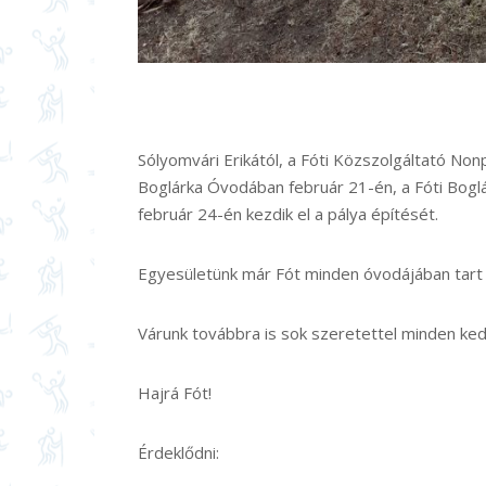
Sólyomvári Erikától, a Fóti Közszolgáltató Non
Boglárka Óvodában február 21-én, a Fóti Bogl
február 24-én kezdik el a pálya építését.
Egyesületünk már Fót minden óvodájában tart 
Várunk továbbra is sok szeretettel minden ke
Hajrá Fót!
Érdeklődni: