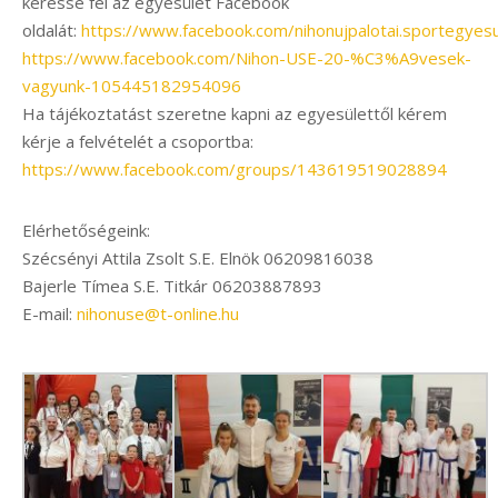
keresse fel az egyesület Facebook
oldalát:
https://www.facebook.com/nihonujpalotai.sportegyesu
https://www.facebook.com/Nihon-USE-20-%C3%A9vesek-
vagyunk-105445182954096
Ha tájékoztatást szeretne kapni az egyesülettől kérem
kérje a felvételét a csoportba:
https://www.facebook.com/groups/143619519028894
Elérhetőségeink:
Szécsényi Attila Zsolt S.E. Elnök 06209816038
Bajerle Tímea S.E. Titkár 06203887893
E-mail:
nihonuse@t-online.hu