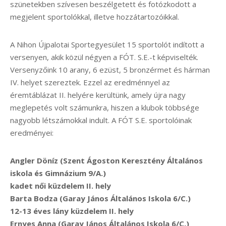
szünetekben szívesen beszélgetett és fotózkodott a
megjelent sportolókkal, illetve hozzátartozóikkal.
A Nihon Újpalotai Sportegyesület 15 sportolót indított a
versenyen, akik közül négyen a FÓT. S.E.-t képviselték.
Versenyzőink 10 arany, 6 ezüst, 5 bronzérmet és hárman
IV. helyet szereztek. Ezzel az eredménnyel az
éremtáblázat II. helyére kerültünk, amely újra nagy
meglepetés volt számunkra, hiszen a klubok többsége
nagyobb létszámokkal indult. A FÓT S.E. sportolóinak
eredményei:
Angler Döníz (Szent Ágoston Keresztény Általános
iskola és Gimnázium 9/A.)
kadet női küzdelem II. hely
Barta Bodza (Garay János Általános Iskola 6/C.)
12-13 éves lány küzdelem II. hely
Ernyes Anna (Garay János Általános Iskola 6/C.)