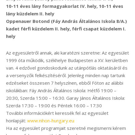
10-11 éves lány formagyakorlat IV. hely, 10-11 éves
lány küzdelem II. hely
Oppenauer Botond (Fáy András Általános Iskola 8/A.)
kadet férfi küzdelem II. hely, férfi csapat küzdelem I.
hely
Az egyesületről annak, aki karatézni szeretne: Az egyesület
1999 óta működik, székhelye Budapesten a XV. kerületben
van. 4 edzővel gondoskodunk az utánpótlás oktatásáról és
a versenyzők felkészítéséről. Jelenleg minden nap tartunk
edzéseket összesen 7 helyszínen, ebből Fóton az alábbi
iskolákban: Fáy András Általános Iskola: Hétfő 19:00 –
20:30, Szerda 15:00 – 16:30. Garay János Általános Iskola:
Szerda 17:30 – 19:00 és Péntek 16:00 – 17:30
További információkért keressék fel az egyesület
honlapját:
www.nihon-hungary.eu
Ha az egyesület programjait szeretné megismerni kérem