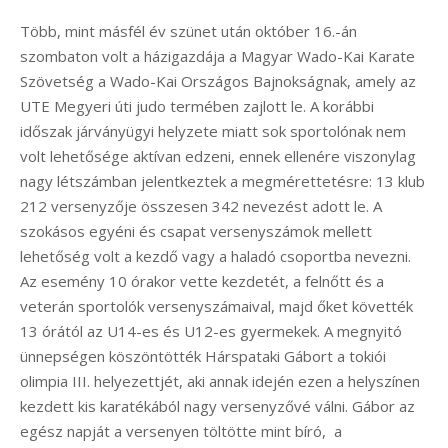
Több, mint másfél év szünet után október 16.-án
szombaton volt a házigazdája a Magyar Wado-Kai Karate
Szövetség a Wado-Kai Országos Bajnokságnak, amely az
UTE Megyeri úti judo termében zajlott le. A korábbi
időszak járványügyi helyzete miatt sok sportolónak nem
volt lehetősége aktívan edzeni, ennek ellenére viszonylag
nagy létszámban jelentkeztek a megmérettetésre: 13 klub
212 versenyzője összesen 342 nevezést adott le. A
szokásos egyéni és csapat versenyszámok mellett
lehetőség volt a kezdő vagy a haladó csoportba nevezni.
Az esemény 10 órakor vette kezdetét, a felnőtt és a
veterán sportolók versenyszámaival, majd őket követték
13 órától az U14-es és U12-es gyermekek. A megnyitó
ünnepségen köszöntötték Hárspataki Gábort a tokiói
olimpia III. helyezettjét, aki annak idején ezen a helyszínen
kezdett kis karatékából nagy versenyzővé válni. Gábor az
egész napját a versenyen töltötte mint bíró, a