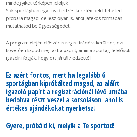
mindegyiket térképen jelöljük.
Sok sportágban egy rövid edzés keretén belül teheted
próbára magad, de lesz olyan is, ahol játékos formában
mutathatod be ügyességedet.
A program elején először is regisztrációra kerül sor, ezt
követően kapod meg azt a papírt, amin a sportág felelősök
igazolni fogják, hogy ott jártál / edzettél.
Ez azért fontos, mert ha legalább 6
sportágban kipróbáltad magad, az aláírt
igazoló papírt a regisztrációnál lévő urnába
bedobva részt veszel a sorsoláson, ahol is
értékes ajándékokat nyerhetsz!
Gyere, próbáld ki, melyik a Te sportod!