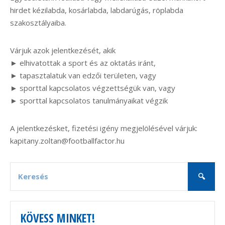
hirdet kézilabda, kosárlabda, labdarúgás, röplabda
szakosztályaiba.
Várjuk azok jelentkezését, akik
► elhivatottak a sport és az oktatás iránt,
► tapasztalatuk van edzői területen, vagy
► sporttal kapcsolatos végzettségük van, vagy
► sporttal kapcsolatos tanulmányaikat végzik
A jelentkezésket, fizetési igény megjelölésével várjuk:
kapitany.zoltan@footballfactor.hu
KÖVESS MINKET!