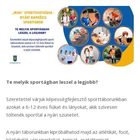
Te melyik sportágban leszel a legjobb?
Szeretettel várjuk képességfejlesztő sporttáborunkban
azokat a 6-12 éves fiúkat és lányokat, akik szívesen
töltenék sporttal a nyári szünetet.
A nyári táborunkban kipróbálhatod majd az atlétikát, focit,
kézilabdát, vízi sportokat, teniszt, asztaliteniszt,