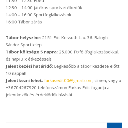
11:30 – 12:30 Ebéd
12:30 – 14:00 játékos sportvetélkedők
14:00 – 16:00 Sportfoglalkozások
16:00 Tábor zárás
Tábor helyszíne:
2151 Fót Kossuth L. u. 36. Balogh
Sándor Sporttelep
Tábor költsége 5 napra:
25.000 Ft/fő (foglalkozásokkal,
és napi 3 x étkezéssel)
Jelentkezési határidő:
Legkésőbb a tábor kezdete előtt
10 nappal!
Jelentkezni lehet:
farkasedit00@gmail.com
; címen, vagy a
+36704267920 telefonszámon Farkas Edit fogadja a
jelentkezők és érdeklődők hívását.