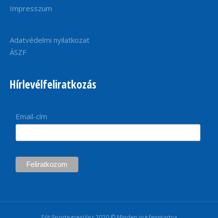
Impresszum
Adatvédelmi nyilatkozat
ÁSZF
Hírlevélfeliratkozás
Email-cím
Fót Sportegyesülez 2020 © Minden jog fenntartva