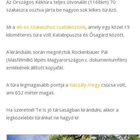
Az Országos Kéktúra teljes útvonalát (1168km)
70
szakaszra osztva járta be nagyon sok lelkes túrázó.
Mi a
40-es szakaszhoz csatlakoztunk
, amely egy közel 15
kilométeres túra volt Katalinpuszta és Ősagárd között.
A kirándulás során megnéztük Rockenbauer Pál
(Másfélmillió lépés Magyarországon c. dokumentumfilm)
emlékének állított kopjafát.
A túra legmagasabb pontja a
Naszály-Hegy
csúcsa volt,
ami 652 méter magas.
Ha szeretnél Te is jó társaságban kirándulni, akkor a
legközelebbi túránkat ne hagyd ki!