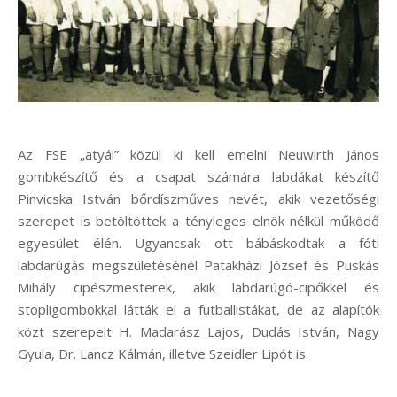
Az FSE „atyái” közül ki kell emelni Neuwirth János
gombkészítő és a csapat számára labdákat készítő
Pinvicska István bőrdíszműves nevét, akik vezetőségi
szerepet is betöltöttek a tényleges elnök nélkül működő
egyesület élén. Ugyancsak ott bábáskodtak a fóti
labdarúgás megszületésénél Patakházi József és Puskás
Mihály cipészmesterek, akik labdarúgó-cipőkkel és
stopligombokkal látták el a futballistákat, de az alapítók
közt szerepelt H. Madarász Lajos, Dudás István, Nagy
Gyula, Dr. Lancz Kálmán, illetve Szeidler Lipót is.