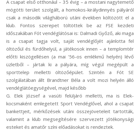
A csapat első otthonául – 35 évig – a mostani nagytemető
mögötti terület szolgált, a homokos-királydinnyés pályáról
csak a második világháború utáni években költözött el a
klub. Fontos szerepet töltöttek be az FSE kezdeti
időszakában Fót vendéglátósai is: Dalmadi Győző, aki maga
is a csapat tagja volt, saját vendéglőjét ajánlotta fel
öltözőül és fürdőhelyül, a játékosok innen – a templomtér
előtti kiszögellésen (a mai ’56-os emlékmű helyén) lévő
üzletből – jártak ki a pályára, míg végül megépült a
sporttelep melletti öltözőépület. Szintén a Fót SE
szolgálatában állt Brandtner Béla a volt mozi helyén álló
vendéglátóegységével, majd később
G. Elek József a vasúti felüljáró melletti, ma is Elek-
kocsmaként emlegetett Sport Vendéglővel, ahol a csapat
bankettjeit, mérkőzések utáni összejöveteleit tartották,
valamint a klub megsegítésére szervezett jótékonysági
esteket és amatőr színi előadásokat is rendeztek.