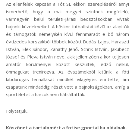
Az ellenfelek kapcsán a Fót SE ekkori szerepléséről annyi
ismerhető, hogy a mai megyei szintnek megfelelő,
vármegyén belül területi-járási beosztásokban vívták
bajnoki küzdelmeiket. A hőskor futballistái közül az alapítók
és támogatók némelyikén kívül fennmaradt e bő három
évtizedes korszakból többek között Dudás Lajos, Haraszti
István, Elek Sándor, Zanathy Jenő, Schrik István, Jakubecz
József és Pleva István neve, akik jellemzően a kor teljesen
amatőr körülményei között készültek, edző nélkül,
önmagukat trenírozva. Az évszámokból kitűnik: a fóti
labdarúgás fennállását mindkét világégés érintette, ám
csapatunk mindaddig részt vett a bajnokságokban, amíg a
sportéletet a harcok nem hátráltatták.
Folytatjuk…
Köszönet a tartalomért a fotise.gportal.hu oldalnak.