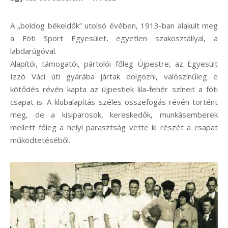
A „boldog békeidők” utolsó évében, 1913-ban alakult meg
a Fóti Sport Egyesület, egyetlen szakosztállyal, a
labdarúgóval.
Alapítói, támogatói, pártolói főleg Újpestre, az Egyesült
Izzó Váci úti gyárába jártak dolgozni, valószínűleg e
kötődés révén kapta az újpestiek lila-fehér színeit a fóti
csapat is. A klubalapítás széles összefogás révén történt
meg, de a kisiparosok, kereskedők, munkásemberek
mellett főleg a helyi parasztság vette ki részét a csapat
működtetéséből.