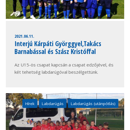
2021.06.11.
Interjú Kárpáti Györggyel,Takács
Barnabással és Szász Kristóffal
Az U15-ös csapat kapcsán a csapat edzőjével, és
két tehetség labdarúgóval beszélgettünk.
Hírek
Labdarúgás
Labdarúgás (utánpótlás)