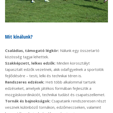
Mit kínálunk?
Családias, támogató légkör:
Nálunk egy összetartó
közösség tagjai lehettek.
Szakképzett, lelkes edzők:
Minden korosztályt
tapasztalt edzők vezetnek, akik odafigyelnek a sportolók
fejlődésére – testi, lelki és technikai téren is.
Rendszeres edzések:
Heti több alkalommal tartunk
edzéseket, amelyek játékos formában fejlesztik a
mozgáskoordinációt, technikai tudást és csapatszellemet.
Tornák és bajnokságok:
Csapataink rendszeresen részt
vesznek különböző tornákon, edzőmeccseken, valamint