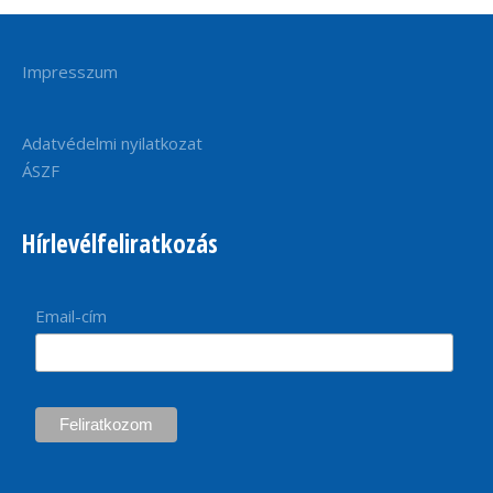
Impresszum
Adatvédelmi nyilatkozat
ÁSZF
Hírlevélfeliratkozás
Email-cím