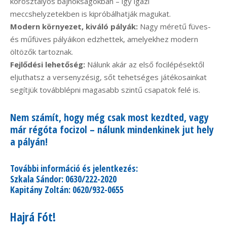
korosztályos bajnokságokban – így igazi
meccshelyzetekben is kipróbálhatják magukat.
Modern környezet, kiváló pályák:
Nagy méretű füves-
és műfüves pályáikon edzhettek, amelyekhez modern
öltözők tartoznak.
Fejlődési lehetőség:
Nálunk akár az első focilépésektől
eljuthatsz a versenyzésig, sőt tehetséges játékosainkat
segítjük továbblépni magasabb szintű csapatok felé is.
Nem számít, hogy még csak most kezdted, vagy
már régóta focizol – nálunk mindenkinek jut hely
a pályán!
További információ és jelentkezés:
Szkala Sándor: 0630/222-2020
Kapitány Zoltán: 0620/932-0655
Hajrá Fót!