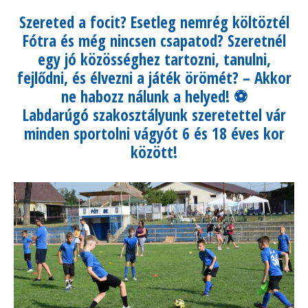
Szereted a focit? Esetleg nemrég költöztél
Fótra és még nincsen csapatod? Szeretnél
egy jó közösséghez tartozni, tanulni,
fejlődni, és élvezni a játék örömét? – Akkor
ne habozz nálunk a helyed!
⚽
Labdarúgó szakosztályunk szeretettel vár
minden sportolni vágyót 6
és 18 éves kor
között
!